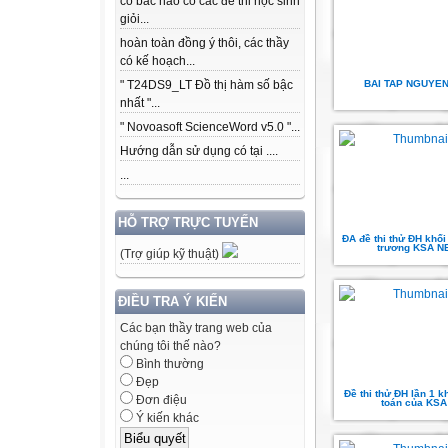
có bác nào có các để thi học sinh
giỏi...
hoàn toàn đồng ý thôi, các thầy
có kế hoạch...
BAI TAP NGUYEN
" T24DS9_LT Đồ thị hàm số bậc
nhất "...
" Novoasoft ScienceWord v5.0 "...
Hướng dẫn sử dụng có tại ....
...
HỖ TRỢ TRỰC TUYẾN
ĐA đề thi thử ĐH khối 
trương KSA N
(Trợ giúp kỹ thuật)
ĐIỀU TRA Ý KIẾN
Các bạn thầy trang web của
chúng tôi thế nào?
Bình thường
Đẹp
Đề thi thử ĐH lần 1 khố
Đơn điệu
toán của KSA
Ý kiến khác