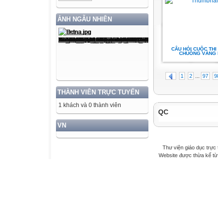
ẢNH NGẪU NHIÊN
CÂU HỎI CUỘC THI
CHUÔNG VÀNG 
...
1
2
97
9
THÀNH VIÊN TRỰC TUYẾN
1 khách và 0 thành viên
QC
VN
Thư viện giáo dục trực 
Website được thừa kế t