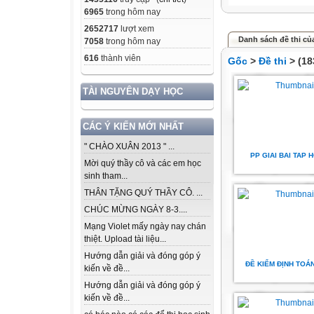
6965
trong hôm nay
2652717
lượt xem
Danh sách đề thi của
7058
trong hôm nay
616
thành viên
Gốc
>
Đề thi
> (18
TÀI NGUYÊN DẠY HỌC
CÁC Ý KIẾN MỚI NHẤT
" CHÀO XUÂN 2013 " ...
PP GIAI BAI TAP 
Mời quý thầy cô và các em học
sinh tham...
THÂN TẶNG QUÝ THẦY CÔ. ...
CHÚC MỪNG NGÀY 8-3....
Mạng Violet mấy ngày nay chán
thiệt. Upload tài liệu...
Hướng dẫn giải và đóng góp ý
ĐỀ KIỂM ĐỊNH TOÁN
kiến về đề...
Hướng dẫn giải và đóng góp ý
kiến về đề...