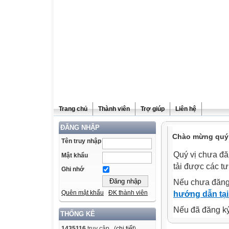
Trang chủ
Thành viên
Trợ giúp
Liên hệ
ĐĂNG NHẬP
Chào mừng quý v
Tên truy nhập
Quý vị chưa đă
Mật khẩu
tải được các tư
Ghi nhớ
Nếu chưa đăng
Quên mật khẩu
ĐK thành viên
hướng dẫn tại
Nếu đã đăng ký 
THỐNG KÊ
1435116
truy cập (
chi tiết
)