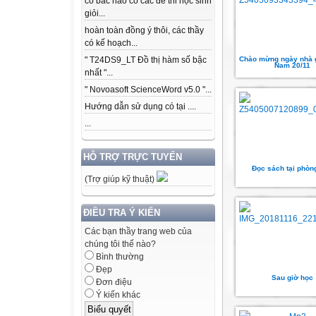
có bác nào có các để thi học sinh
giỏi...
hoàn toàn đồng ý thôi, các thầy
có kế hoạch...
Chào mừng ngày nhà g
" T24DS9_LT Đồ thị hàm số bậc
Nam 20/11
nhất "...
" Novoasoft ScienceWord v5.0 "...
Hướng dẫn sử dụng có tại ....
...
HỖ TRỢ TRỰC TUYẾN
Đọc sách tại phòn
(Trợ giúp kỹ thuật)
ĐIỀU TRA Ý KIẾN
Các bạn thầy trang web của
chúng tôi thế nào?
Bình thường
Đẹp
Sau giờ học
Đơn điệu
Ý kiến khác