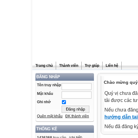
Trang chủ
Thành viên
Trợ giúp
Liên hệ
ĐĂNG NHẬP
Chào mừng quý v
Tên truy nhập
Quý vị chưa đă
Mật khẩu
tải được các tư
Ghi nhớ
Nếu chưa đăng
Quên mật khẩu
ĐK thành viên
hướng dẫn tại
Nếu đã đăng ký 
THỐNG KÊ
1426268
truy cập (
chi tiết
)