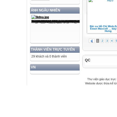
ẢNH NGẪU NHIÊN
Bài ca Hồ Chí Minh-S
Ewan Maccoll ... bày
Hưng
1
2
3
4
THÀNH VIÊN TRỰC TUYẾN
29 khách và 0 thành viên
QC
VN
Thư viện giáo dục trực 
Website được thừa kế t