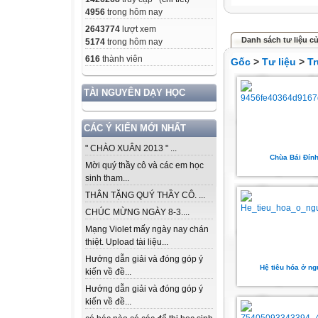
4956
trong hôm nay
2643774
lượt xem
Danh sách tư liệu c
5174
trong hôm nay
616
thành viên
Gốc
>
Tư liệu
>
T
TÀI NGUYÊN DẠY HỌC
CÁC Ý KIẾN MỚI NHẤT
" CHÀO XUÂN 2013 " ...
Chùa Bái Đín
Mời quý thầy cô và các em học
sinh tham...
THÂN TẶNG QUÝ THẦY CÔ. ...
CHÚC MỪNG NGÀY 8-3....
Mạng Violet mấy ngày nay chán
thiệt. Upload tài liệu...
Hướng dẫn giải và đóng góp ý
Hệ tiêu hóa ở ng
kiến về đề...
Hướng dẫn giải và đóng góp ý
kiến về đề...