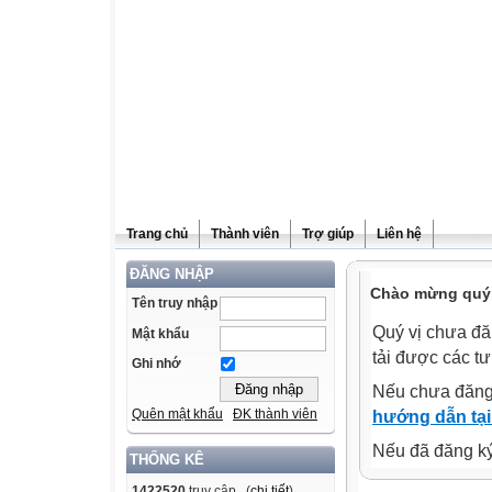
Trang chủ
Thành viên
Trợ giúp
Liên hệ
ĐĂNG NHẬP
Chào mừng quý v
Tên truy nhập
Quý vị chưa đă
Mật khẩu
tải được các tư
Ghi nhớ
Nếu chưa đăng
Quên mật khẩu
ĐK thành viên
hướng dẫn tại
Nếu đã đăng ký 
THỐNG KÊ
1422520
truy cập (
chi tiết
)