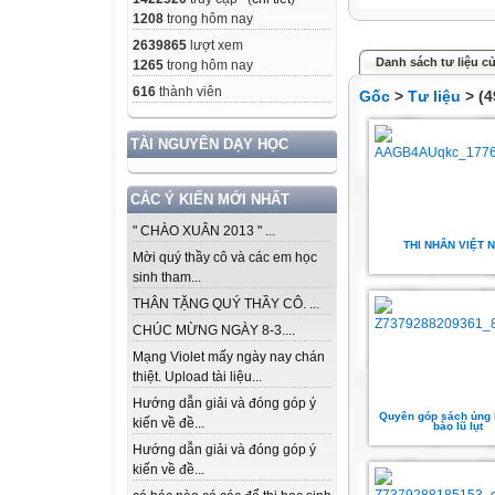
1208
trong hôm nay
2639865
lượt xem
Danh sách tư liệu củ
1265
trong hôm nay
616
thành viên
Gốc
>
Tư liệu
> (4
TÀI NGUYÊN DẠY HỌC
CÁC Ý KIẾN MỚI NHẤT
" CHÀO XUÂN 2013 " ...
THI NHÂN VIỆT 
Mời quý thầy cô và các em học
sinh tham...
THÂN TẶNG QUÝ THẦY CÔ. ...
CHÚC MỪNG NGÀY 8-3....
Mạng Violet mấy ngày nay chán
thiệt. Upload tài liệu...
Hướng dẫn giải và đóng góp ý
Quyên góp sách ủng 
kiến về đề...
bào lũ lụt
Hướng dẫn giải và đóng góp ý
kiến về đề...