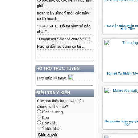
có bác nào có các để thi học sinh
giỏi...
hoàn toàn đồng ý thôi, các thầy
có kế hoạch...
Thư viện thân thiện t
" T24DS9_LT Đồ thị hàm số bậc
Ninh Tiến
nhất "...
" Novoasoft ScienceWord v5.0 "...
Hướng dẫn sử dụng có tại ....
...
HỖ TRỢ TRỰC TUYẾN
Bản đồ Tự Nhiên Tâ
(Trợ giúp kỹ thuật)
ĐIỀU TRA Ý KIẾN
Các bạn thầy trang web của
chúng tôi thế nào?
Bình thường
Đẹp
Bảng tuần hoàn nguyê
Đơn điệu
học
Ý kiến khác