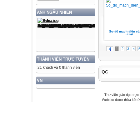
ẢNH NGẪU NHIÊN
Sơ đồ mạch điện cả
nhiệt
1
2
3
4
THÀNH VIÊN TRỰC TUYẾN
21 khách và 0 thành viên
QC
VN
Thư viện giáo dục trực 
Website được thừa kế t