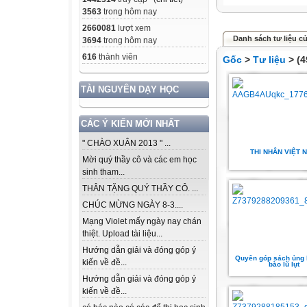
3563
trong hôm nay
2660081
lượt xem
Danh sách tư liệu củ
3694
trong hôm nay
616
thành viên
Gốc
>
Tư liệu
> (4
TÀI NGUYÊN DẠY HỌC
CÁC Ý KIẾN MỚI NHẤT
" CHÀO XUÂN 2013 " ...
THI NHÂN VIỆT 
Mời quý thầy cô và các em học
sinh tham...
THÂN TẶNG QUÝ THẦY CÔ. ...
CHÚC MỪNG NGÀY 8-3....
Mạng Violet mấy ngày nay chán
thiệt. Upload tài liệu...
Hướng dẫn giải và đóng góp ý
Quyên góp sách ủng 
kiến về đề...
bào lũ lụt
Hướng dẫn giải và đóng góp ý
kiến về đề...