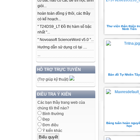
có bác nào có các để thi học sinh
giỏi...
hoàn toàn đồng ý thôi, các thầy
có kế hoạch...
Thư viện thân thiện t
" T24DS9_LT Đồ thị hàm số bậc
Ninh Tiến
nhất "...
" Novoasoft ScienceWord v5.0 "...
Hướng dẫn sử dụng có tại ....
...
HỖ TRỢ TRỰC TUYẾN
Bản đồ Tự Nhiên Tâ
(Trợ giúp kỹ thuật)
ĐIỀU TRA Ý KIẾN
Các bạn thầy trang web của
chúng tôi thế nào?
Bình thường
Đẹp
Bảng tuần hoàn nguyê
Đơn điệu
học
Ý kiến khác