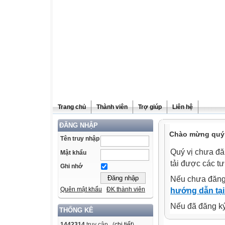
Trang chủ
Thành viên
Trợ giúp
Liên hệ
ĐĂNG NHẬP
Chào mừng quý v
Tên truy nhập
Quý vị chưa đă
Mật khẩu
tải được các tư
Ghi nhớ
Nếu chưa đăng
Quên mật khẩu
ĐK thành viên
hướng dẫn tại
Nếu đã đăng ký 
THỐNG KÊ
1442314
truy cập (
chi tiết
)