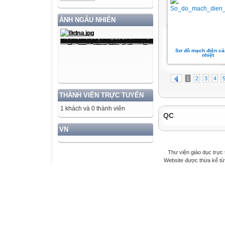
ẢNH NGẪU NHIÊN
Sơ đồ mạch điện cả
nhiệt
1
2
3
4
THÀNH VIÊN TRỰC TUYẾN
1 khách và 0 thành viên
QC
VN
Thư viện giáo dục trực 
Website được thừa kế t