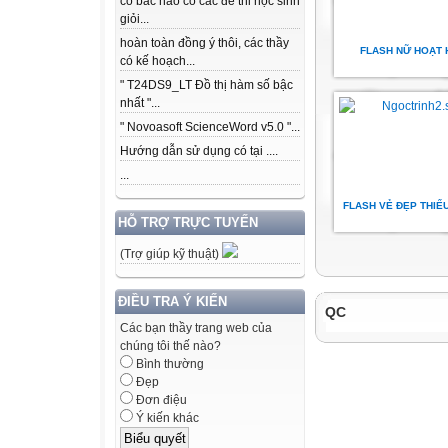
có bác nào có các để thi học sinh
giỏi...
hoàn toàn đồng ý thôi, các thầy
FLASH NỮ HOẠT 
có kế hoạch...
" T24DS9_LT Đồ thị hàm số bậc
nhất "...
" Novoasoft ScienceWord v5.0 "...
Hướng dẫn sử dụng có tại ....
...
FLASH VẺ ĐẸP THIẾ
HỖ TRỢ TRỰC TUYẾN
(Trợ giúp kỹ thuật)
ĐIỀU TRA Ý KIẾN
QC
Các bạn thầy trang web của
chúng tôi thế nào?
Bình thường
Đẹp
Đơn điệu
Ý kiến khác