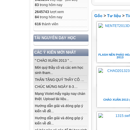
83
trong hôm nay
2645743
lượt xem
Gốc
>
Tư liệu
>
Ti
84
trong hôm nay
616
thành viên
TÀI NGUYÊN DẠY HỌC
CÁC Ý KIẾN MỚI NHẤT
FLASH NỀN PHÁO HO
2013
" CHÀO XUÂN 2013 " ...
Mời quý thầy cô và các em học
sinh tham...
THÂN TẶNG QUÝ THẦY CÔ. ...
CHÚC MỪNG NGÀY 8-3....
Mạng Violet mấy ngày nay chán
thiệt. Upload tài liệu...
CHÀO XUÂN 2013 (
Hướng dẫn giải và đóng góp ý
kiến về đề...
Hướng dẫn giải và đóng góp ý
kiến về đề...