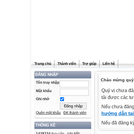
Trang chủ
Thành viên
Trợ giúp
Liên hệ
ĐĂNG NHẬP
Chào mừng quý v
Tên truy nhập
Quý vị chưa đă
Mật khẩu
tải được các tư
Ghi nhớ
Nếu chưa đăng
Quên mật khẩu
ĐK thành viên
hướng dẫn tại
Nếu đã đăng ký 
THỐNG KÊ
1428234
truy cập (
chi tiết
)