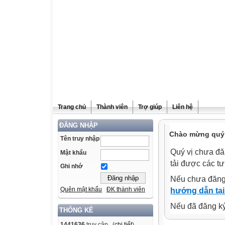
Trang chủ
Thành viên
Trợ giúp
Liên hệ
ĐĂNG NHẬP
Chào mừng quý v
Tên truy nhập
Quý vị chưa đă
Mật khẩu
tải được các tư
Ghi nhớ
Nếu chưa đăng
Quên mật khẩu
ĐK thành viên
hướng dẫn tại
Nếu đã đăng ký 
THỐNG KÊ
1441636
truy cập (
chi tiết
)