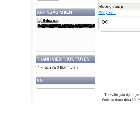
Đường dẫn
:
p
ẢNH NGẪU NHIÊN
Gửi ý kiến
QC
THÀNH VIÊN TRỰC TUYẾN
4 khách và 0 thành viên
VN
Thư viện giáo dục trực 
Website được thừa kế t