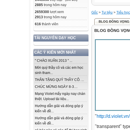
2885
trong hôm nay
2659300
lượt xem
Gốc
>
Tư liệu
>
Tiểu học
2913
trong hôm nay
BLOG ĐỒNG VỌNG 
616
thành viên
BLOG ĐỒNG VỌNG
TÀI NGUYÊN DẠY HỌC
CÁC Ý KIẾN MỚI NHẤT
" CHÀO XUÂN 2013 " ...
Mời quý thầy cô và các em học
sinh tham...
THÂN TẶNG QUÝ THẦY CÔ. ...
CHÚC MỪNG NGÀY 8-3....
Mạng Violet mấy ngày nay chán
thiệt. Upload tài liệu...
Hướng dẫn giải và đóng góp ý
kiến về đề...
"
http://d.violet
Hướng dẫn giải và đóng góp ý
kiến về đề...
"transparent" ty