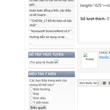
có bác nào có các để thi học sinh
giỏi...
height="425"></o
hoàn toàn đồng ý thôi, các thầy
có kế hoạch...
Số lượt thích:
0
" T24DS9_LT Đồ thị hàm số bậc
nhất "...
" Novoasoft ScienceWord v5.0 "...
Hướng dẫn sử dụng có tại ....
...
CHÚC M
HỖ TRỢ TRỰC TUYẾN
Nguyễn T
(Trợ giúp kỹ thuật)
ĐIỀU TRA Ý KIẾN
Các bạn thầy trang web của
Kích thước font
chúng tôi thế nào?
Bình thường
Đẹp
Đơn điệu
Ý kiến khác