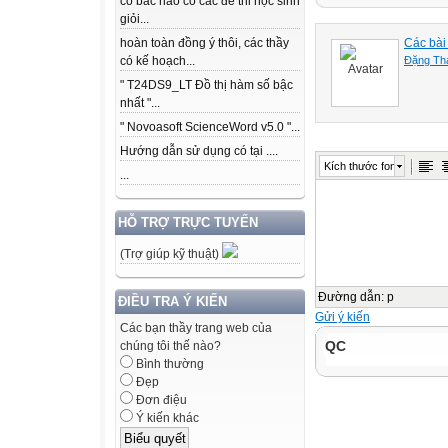
có bác nào có các để thi học sinh
giỏi...
Các bài 
hoàn toàn đồng ý thôi, các thầy
Đặng Th
có kế hoạch...
" T24DS9_LT Đồ thị hàm số bậc
nhất "...
" Novoasoft ScienceWord v5.0 "...
Hướng dẫn sử dụng có tại ....
Kích thước font
...
HỖ TRỢ TRỰC TUYẾN
(Trợ giúp kỹ thuật)
Đường dẫn
:
p
ĐIỀU TRA Ý KIẾN
Gửi ý kiến
Các bạn thầy trang web của
QC
chúng tôi thế nào?
Bình thường
Đẹp
Đơn điệu
Ý kiến khác