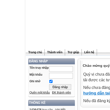
Trang chủ
Thành viên
Trợ giúp
Liên hệ
ĐĂNG NHẬP
Chào mừng quý v
Tên truy nhập
Quý vị chưa đă
Mật khẩu
tải được các tư
Ghi nhớ
Nếu chưa đăng
Quên mật khẩu
ĐK thành viên
hướng dẫn tại
Nếu đã đăng ký 
THỐNG KÊ
1436478
truy cập (
chi tiết
)