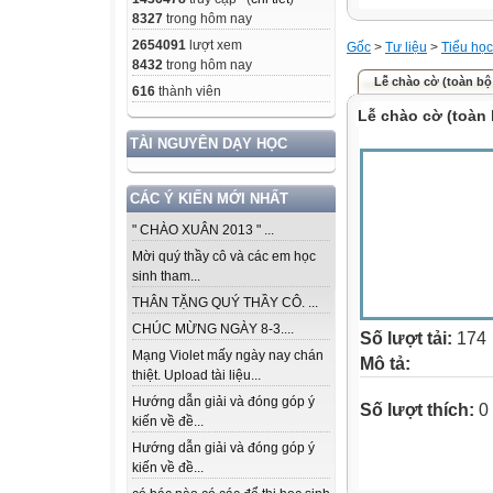
8327
trong hôm nay
2654091
lượt xem
Gốc
>
Tư liệu
>
Tiểu học
8432
trong hôm nay
Lễ chào cờ (toàn bộ 
616
thành viên
Lễ chào cờ (toàn 
TÀI NGUYÊN DẠY HỌC
CÁC Ý KIẾN MỚI NHẤT
" CHÀO XUÂN 2013 " ...
Mời quý thầy cô và các em học
sinh tham...
THÂN TẶNG QUÝ THẦY CÔ. ...
CHÚC MỪNG NGÀY 8-3....
Số lượt tải:
174
Mạng Violet mấy ngày nay chán
Mô tả:
thiệt. Upload tài liệu...
Hướng dẫn giải và đóng góp ý
Số lượt thích:
0
kiến về đề...
Hướng dẫn giải và đóng góp ý
kiến về đề...