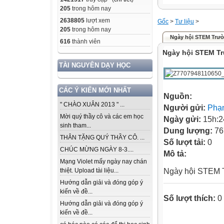
205
trong hôm nay
2638805
lượt xem
Gốc
>
Tư liệu
>
205
trong hôm nay
Ngày hội STEM Trườ
616
thành viên
Ngày hội STEM Tr
TÀI NGUYÊN DẠY HỌC
CÁC Ý KIẾN MỚI NHẤT
Nguồn:
" CHÀO XUÂN 2013 " ...
Người gửi:
Phạ
Mời quý thầy cô và các em học
Ngày gửi:
15h:2
sinh tham...
Dung lượng:
76
THÂN TẶNG QUÝ THẦY CÔ. ...
Số lượt tải:
0
CHÚC MỪNG NGÀY 8-3....
Mô tả:
Mạng Violet mấy ngày nay chán
Ngày hội STEM 
thiệt. Upload tài liệu...
Hướng dẫn giải và đóng góp ý
kiến về đề...
Số lượt thích:
0
Hướng dẫn giải và đóng góp ý
kiến về đề...