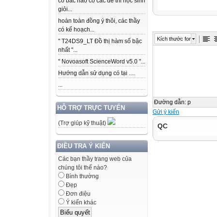
có bác nào có các để thi học sinh
giỏi...
hoàn toàn đồng ý thôi, các thầy
có kế hoạch...
Kích thước font
" T24DS9_LT Đồ thị hàm số bậc
nhất "...
" Novoasoft ScienceWord v5.0 "...
Hướng dẫn sử dụng có tại ....
...
Đường dẫn
:
p
HỖ TRỢ TRỰC TUYẾN
Gửi ý kiến
(Trợ giúp kỹ thuật)
QC
ĐIỀU TRA Ý KIẾN
Các bạn thầy trang web của
chúng tôi thế nào?
Bình thường
Đẹp
Đơn điệu
Ý kiến khác