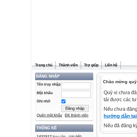
Trang chủ
Thành viên
Trợ giúp
Liên hệ
ĐĂNG NHẬP
Chào mừng quý v
Tên truy nhập
Quý vị chưa đă
Mật khẩu
tải được các tư
Ghi nhớ
Nếu chưa đăng
Quên mật khẩu
ĐK thành viên
hướng dẫn tại
Nếu đã đăng ký 
THỐNG KÊ
1421517
truy cập (
chi tiết
)