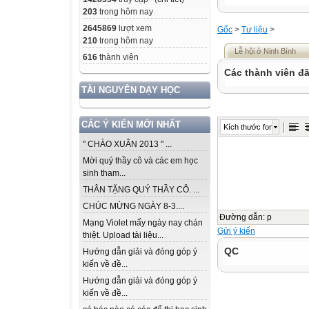
203
trong hôm nay
2645869
lượt xem
Gốc
>
Tư liệu
>
210
trong hôm nay
Lễ hội ở Ninh Bình
616
thành viên
Các thành viên đã
TÀI NGUYÊN DẠY HỌC
CÁC Ý KIẾN MỚI NHẤT
Kích thước font
" CHÀO XUÂN 2013 " ...
Mời quý thầy cô và các em học
sinh tham...
THÂN TẶNG QUÝ THẦY CÔ. ...
CHÚC MỪNG NGÀY 8-3....
Đường dẫn
:
p
Mạng Violet mấy ngày nay chán
Gửi ý kiến
thiệt. Upload tài liệu...
QC
Hướng dẫn giải và đóng góp ý
kiến về đề...
Hướng dẫn giải và đóng góp ý
kiến về đề...