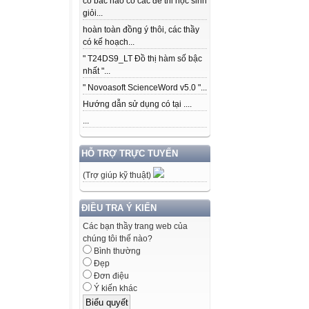
có bác nào có các để thi học sinh
giỏi...
hoàn toàn đồng ý thôi, các thầy
có kế hoạch...
" T24DS9_LT Đồ thị hàm số bậc
nhất "...
" Novoasoft ScienceWord v5.0 "...
Hướng dẫn sử dụng có tại ....
...
HỖ TRỢ TRỰC TUYẾN
(Trợ giúp kỹ thuật)
ĐIỀU TRA Ý KIẾN
Các bạn thầy trang web của
chúng tôi thế nào?
Bình thường
Đẹp
Đơn điệu
Ý kiến khác