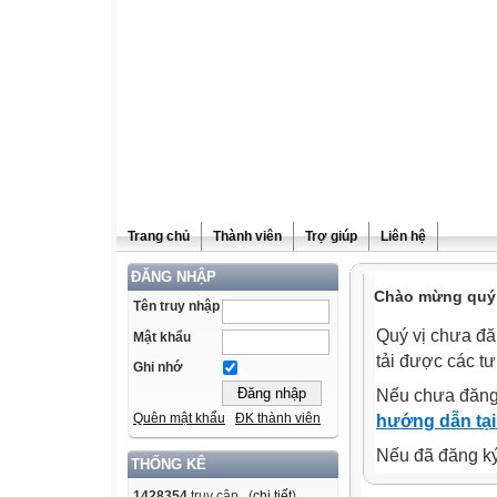
Trang chủ
Thành viên
Trợ giúp
Liên hệ
ĐĂNG NHẬP
Chào mừng quý v
Tên truy nhập
Quý vị chưa đă
Mật khẩu
tải được các tư
Ghi nhớ
Nếu chưa đăng
Quên mật khẩu
ĐK thành viên
hướng dẫn tại
Nếu đã đăng ký 
THỐNG KÊ
1428354
truy cập (
chi tiết
)