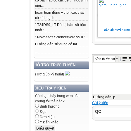
có bác nào có các để thi học sinh
giỏi...
hoàn toàn đồng ý thôi, các thầy
có kế hoạch...
" T24DS9_LT Đồ thị hàm số bậc
Bản đồ huyện Nho
nhất "...
" Novoasoft ScienceWord v5.0 "...
Hướng dẫn sử dụng có tại ....
...
Kích thước font
HỖ TRỢ TRỰC TUYẾN
(Trợ giúp kỹ thuật)
ĐIỀU TRA Ý KIẾN
Các bạn thầy trang web của
Đường dẫn
:
p
chúng tôi thế nào?
Gửi ý kiến
Bình thường
QC
Đẹp
Đơn điệu
Ý kiến khác