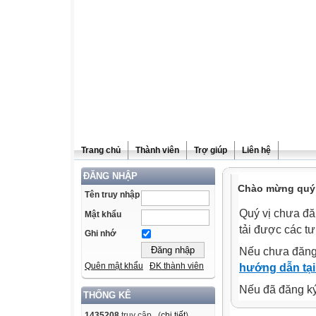
Trang chủ
Thành viên
Trợ giúp
Liên hệ
ĐĂNG NHẬP
Chào mừng quý v
Tên truy nhập
Quý vị chưa đă
Mật khẩu
tải được các tư
Ghi nhớ
Nếu chưa đăng
Quên mật khẩu
ĐK thành viên
hướng dẫn tại
Nếu đã đăng ký 
THỐNG KÊ
1435208
truy cập (
chi tiết
)