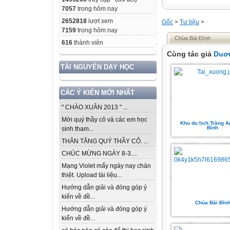
7057
trong hôm nay
2652818
lượt xem
Gốc
>
Tư liệu
>
7159
trong hôm nay
Chùa Bái Đính
616
thành viên
Cùng tác giả
Duơ
TÀI NGUYÊN DẠY HỌC
CÁC Ý KIẾN MỚI NHẤT
" CHÀO XUÂN 2013 " ...
Mời quý thầy cô và các em học
Khu du lịch Tràng A
Bình
sinh tham...
THÂN TẶNG QUÝ THẦY CÔ. ...
CHÚC MỪNG NGÀY 8-3....
Mạng Violet mấy ngày nay chán
thiệt. Upload tài liệu...
Hướng dẫn giải và đóng góp ý
kiến về đề...
Chùa Bái Đín
Hướng dẫn giải và đóng góp ý
kiến về đề...