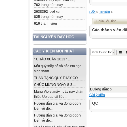
762
trong hôm nay
2638392
lượt xem
Gốc
>
Tư liệu
>
825
trong hôm nay
Chùa Bái Đính
616
thành viên
Các thành viên đã
TÀI NGUYÊN DẠY HỌC
CÁC Ý KIẾN MỚI NHẤT
Kích thước font
" CHÀO XUÂN 2013 " ...
Mời quý thầy cô và các em học
sinh tham...
THÂN TẶNG QUÝ THẦY CÔ. ...
CHÚC MỪNG NGÀY 8-3....
Đường dẫn
:
p
Mạng Violet mấy ngày nay chán
Gửi ý kiến
thiệt. Upload tài liệu...
QC
Hướng dẫn giải và đóng góp ý
kiến về đề...
Hướng dẫn giải và đóng góp ý
kiến về đề...