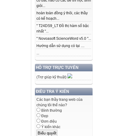
có bác nào có các để thi học sinh
giỏi...
hoàn toàn đồng ý thôi, các thầy
có kế hoạch...
" T24DS9_LT Đồ thị hàm số bậc
nhất "...
" Novoasoft ScienceWord v5.0 "...
Hướng dẫn sử dụng có tại ....
...
HỖ TRỢ TRỰC TUYẾN
(Trợ giúp kỹ thuật)
ĐIỀU TRA Ý KIẾN
Các bạn thầy trang web của
chúng tôi thế nào?
Bình thường
Đẹp
Đơn điệu
Ý kiến khác