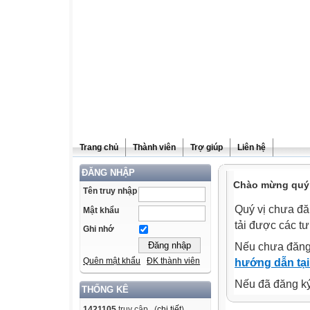
Trang chủ
Thành viên
Trợ giúp
Liên hệ
ĐĂNG NHẬP
Chào mừng quý v
Tên truy nhập
Quý vị chưa đă
Mật khẩu
tải được các tư
Ghi nhớ
Nếu chưa đăng
Quên mật khẩu
ĐK thành viên
hướng dẫn tại
Nếu đã đăng ký 
THỐNG KÊ
1421105
truy cập (
chi tiết
)