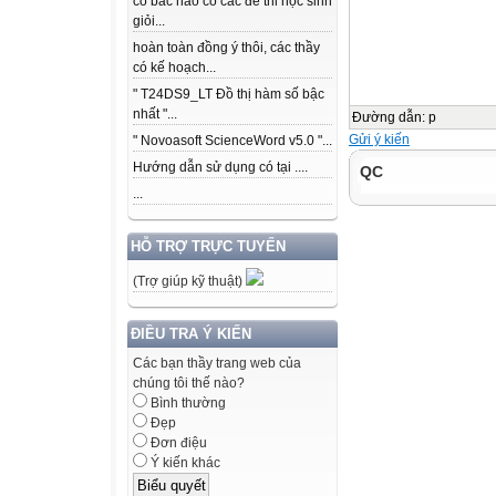
có bác nào có các để thi học sinh
giỏi...
hoàn toàn đồng ý thôi, các thầy
có kế hoạch...
" T24DS9_LT Đồ thị hàm số bậc
nhất "...
Đường dẫn
:
p
Gửi ý kiến
" Novoasoft ScienceWord v5.0 "...
Hướng dẫn sử dụng có tại ....
QC
...
HỖ TRỢ TRỰC TUYẾN
(Trợ giúp kỹ thuật)
ĐIỀU TRA Ý KIẾN
Các bạn thầy trang web của
chúng tôi thế nào?
Bình thường
Đẹp
Đơn điệu
Ý kiến khác