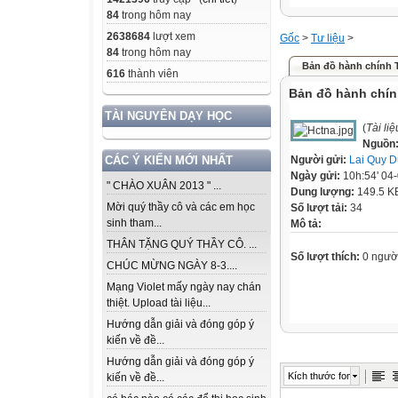
84
trong hôm nay
2638684
lượt xem
Gốc
>
Tư liệu
>
84
trong hôm nay
Bản đồ hành chính 
616
thành viên
Bản đồ hành chí
TÀI NGUYÊN DẠY HỌC
(
Tài li
Nguồn
Người gửi:
Lai Quy 
CÁC Ý KIẾN MỚI NHẤT
Ngày gửi:
10h:54' 04
" CHÀO XUÂN 2013 " ...
Dung lượng:
149.5 K
Mời quý thầy cô và các em học
Số lượt tải:
34
sinh tham...
Mô tả:
THÂN TẶNG QUÝ THẦY CÔ. ...
Số lượt thích:
0 ngườ
CHÚC MỪNG NGÀY 8-3....
Mạng Violet mấy ngày nay chán
thiệt. Upload tài liệu...
Hướng dẫn giải và đóng góp ý
kiến về đề...
Hướng dẫn giải và đóng góp ý
Kích thước font
kiến về đề...