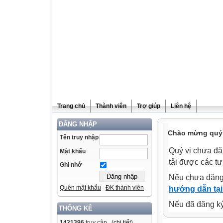
Trang chủ
Thành viên
Trợ giúp
Liên hệ
ĐĂNG NHẬP
Chào mừng quý v
Tên truy nhập
Quý vị chưa đă
Mật khẩu
tải được các tư
Ghi nhớ
Nếu chưa đăng
Quên mật khẩu
ĐK thành viên
hướng dẫn tại
Nếu đã đăng ký 
THỐNG KÊ
1421396
truy cập (
chi tiết
)