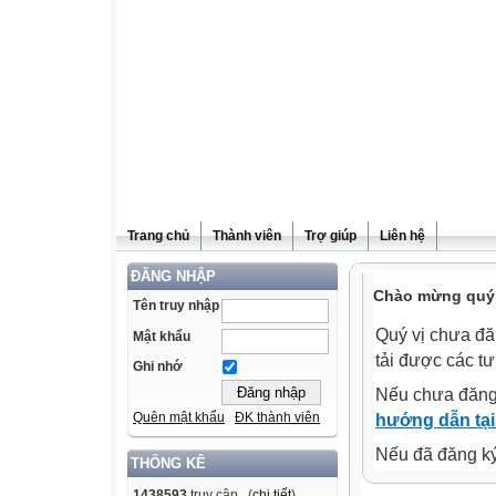
Trang chủ
Thành viên
Trợ giúp
Liên hệ
ĐĂNG NHẬP
Chào mừng quý v
Tên truy nhập
Quý vị chưa đă
Mật khẩu
tải được các tư
Ghi nhớ
Nếu chưa đăng
Quên mật khẩu
ĐK thành viên
hướng dẫn tại
Nếu đã đăng ký 
THỐNG KÊ
1438593
truy cập (
chi tiết
)