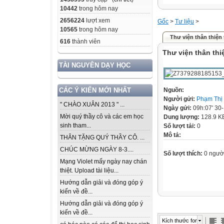
10442
trong hôm nay
2656224
lượt xem
Gốc
>
Tư liệu
>
10565
trong hôm nay
Thư viện thân thiện
616
thành viên
Thư viện thân thi
TÀI NGUYÊN DẠY HỌC
Nguồn:
CÁC Ý KIẾN MỚI NHẤT
Người gửi:
Phạm Thị
" CHÀO XUÂN 2013 " ...
Ngày gửi:
09h:07' 30
Mời quý thầy cô và các em học
Dung lượng:
128.9 K
sinh tham...
Số lượt tải:
0
Mô tả:
THÂN TẶNG QUÝ THẦY CÔ. ...
CHÚC MỪNG NGÀY 8-3....
Số lượt thích:
0 ngườ
Mạng Violet mấy ngày nay chán
thiệt. Upload tài liệu...
Hướng dẫn giải và đóng góp ý
kiến về đề...
Hướng dẫn giải và đóng góp ý
kiến về đề...
Kích thước font