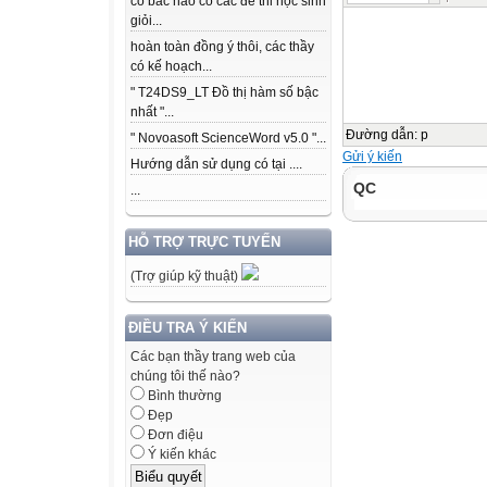
có bác nào có các để thi học sinh
giỏi...
hoàn toàn đồng ý thôi, các thầy
có kế hoạch...
" T24DS9_LT Đồ thị hàm số bậc
nhất "...
Đường dẫn
:
p
" Novoasoft ScienceWord v5.0 "...
Gửi ý kiến
Hướng dẫn sử dụng có tại ....
QC
...
HỖ TRỢ TRỰC TUYẾN
(Trợ giúp kỹ thuật)
ĐIỀU TRA Ý KIẾN
Các bạn thầy trang web của
chúng tôi thế nào?
Bình thường
Đẹp
Đơn điệu
Ý kiến khác