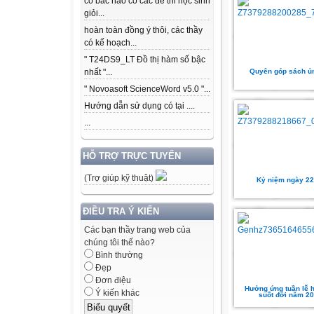
có bác nào có các để thi học sinh
giỏi...
hoàn toàn đồng ý thôi, các thầy
có kế hoạch...
" T24DS9_LT Đồ thị hàm số bậc
Quyên góp sách ủ
nhất "...
" Novoasoft ScienceWord v5.0 "...
Hướng dẫn sử dụng có tại ....
...
HỖ TRỢ TRỰC TUYẾN
(Trợ giúp kỹ thuật)
Kỷ niệm ngày 22
ĐIỀU TRA Ý KIẾN
Các bạn thầy trang web của
chúng tôi thế nào?
Bình thường
Đẹp
Đơn điệu
Hưởng ứng tuần lễ h
Ý kiến khác
suốt đời năm 2