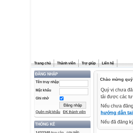
Trang chủ
Thành viên
Trợ giúp
Liên hệ
ĐĂNG NHẬP
Chào mừng quý v
Tên truy nhập
Quý vị chưa đă
Mật khẩu
tải được các tư
Ghi nhớ
Nếu chưa đăng
Quên mật khẩu
ĐK thành viên
hướng dẫn tại
Nếu đã đăng ký 
THỐNG KÊ
1432340
truy cập (
chi tiết
)