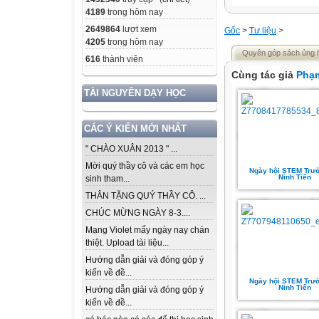
4189
trong hôm nay
2649864
lượt xem
Gốc
>
Tư liệu
>
4205
trong hôm nay
Quyên góp sách ủng 
616
thành viên
Cùng tác giả
Phạm
TÀI NGUYÊN DẠY HỌC
CÁC Ý KIẾN MỚI NHẤT
" CHÀO XUÂN 2013 " ...
Mời quý thầy cô và các em học
Ngày hội STEM Trư
Ninh Tiến
sinh tham...
THÂN TẶNG QUÝ THẦY CÔ. ...
CHÚC MỪNG NGÀY 8-3....
Mạng Violet mấy ngày nay chán
thiệt. Upload tài liệu...
Hướng dẫn giải và đóng góp ý
kiến về đề...
Ngày hội STEM Trư
Ninh Tiến
Hướng dẫn giải và đóng góp ý
kiến về đề...