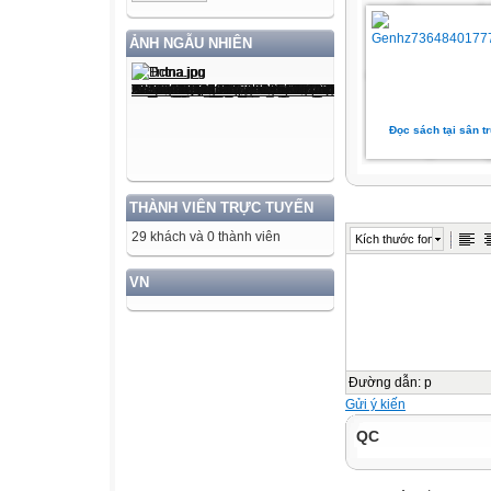
ẢNH NGẪU NHIÊN
Đọc sách tại sân t
THÀNH VIÊN TRỰC TUYẾN
29 khách và 0 thành viên
Kích thước font
VN
Đường dẫn
:
p
Gửi ý kiến
QC