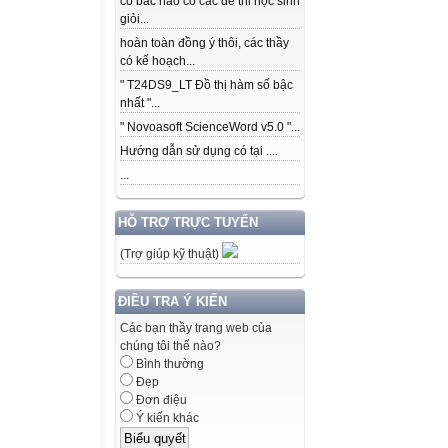
có bác nào có các để thi học sinh
giỏi...
hoàn toàn đồng ý thôi, các thầy
có kế hoạch...
" T24DS9_LT Đồ thị hàm số bậc
nhất "...
" Novoasoft ScienceWord v5.0 "...
Hướng dẫn sử dụng có tại ....
...
HỖ TRỢ TRỰC TUYẾN
(Trợ giúp kỹ thuật)
ĐIỀU TRA Ý KIẾN
Các bạn thầy trang web của
chúng tôi thế nào?
Bình thường
Đẹp
Đơn điệu
Ý kiến khác