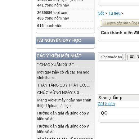
441
trong hôm nay
2639086
lượt xem
Gốc
>
Tư liệu
>
486
trong hôm nay
Quyên góp sách ủng hộ
616
thành viên
Các thành viên đã
TÀI NGUYÊN DẠY HỌC
CÁC Ý KIẾN MỚI NHẤT
Kích thước font
" CHÀO XUÂN 2013 " ...
Mời quý thầy cô và các em học
sinh tham...
THÂN TẶNG QUÝ THẦY CÔ. ...
CHÚC MỪNG NGÀY 8-3....
Đường dẫn
:
p
Mạng Violet mấy ngày nay chán
Gửi ý kiến
thiệt. Upload tài liệu...
QC
Hướng dẫn giải và đóng góp ý
kiến về đề...
Hướng dẫn giải và đóng góp ý
kiến về đề...