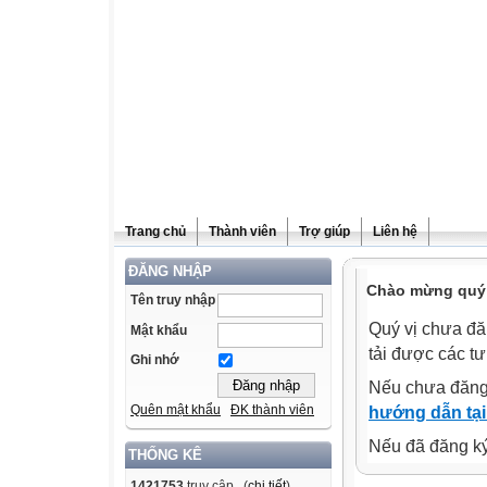
Trang chủ
Thành viên
Trợ giúp
Liên hệ
ĐĂNG NHẬP
Chào mừng quý v
Tên truy nhập
Quý vị chưa đă
Mật khẩu
tải được các tư
Ghi nhớ
Nếu chưa đăng
Quên mật khẩu
ĐK thành viên
hướng dẫn tại
Nếu đã đăng ký 
THỐNG KÊ
1421753
truy cập (
chi tiết
)