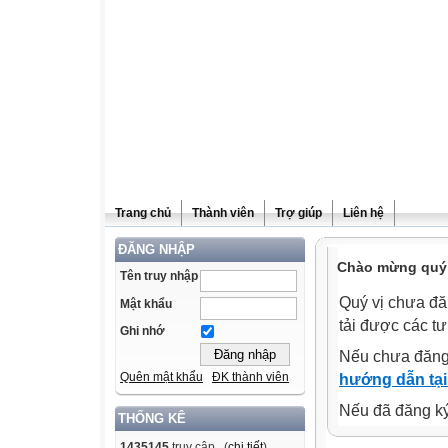
Trang chủ
Thành viên
Trợ giúp
Liên hệ
ĐĂNG NHẬP
Chào mừng quý v
Tên truy nhập
Quý vị chưa đă
Mật khẩu
tải được các tư
Ghi nhớ
Nếu chưa đăng
Quên mật khẩu
ĐK thành viên
hướng dẫn tại
Nếu đã đăng ký 
THỐNG KÊ
1435145
truy cập (
chi tiết
)