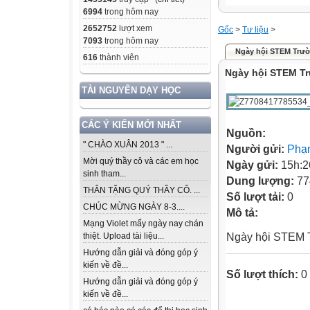
6994
trong hôm nay
2652752
lượt xem
Gốc
>
Tư liệu
>
7093
trong hôm nay
Ngày hội STEM Trườ
616
thành viên
Ngày hội STEM Tr
TÀI NGUYÊN DẠY HỌC
CÁC Ý KIẾN MỚI NHẤT
Nguồn:
" CHÀO XUÂN 2013 " ...
Người gửi:
Phạ
Mời quý thầy cô và các em học
Ngày gửi:
15h:2
sinh tham...
Dung lượng:
77
THÂN TẶNG QUÝ THẦY CÔ. ...
Số lượt tải:
0
CHÚC MỪNG NGÀY 8-3....
Mô tả:
Mạng Violet mấy ngày nay chán
Ngày hội STEM 
thiệt. Upload tài liệu...
Hướng dẫn giải và đóng góp ý
kiến về đề...
Số lượt thích:
0
Hướng dẫn giải và đóng góp ý
kiến về đề...