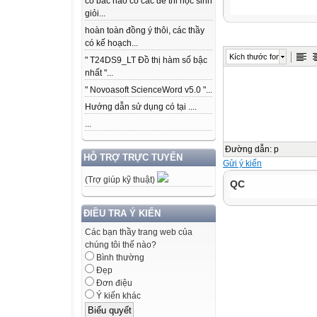
có bác nào có các để thi học sinh
giỏi...
hoàn toàn đồng ý thôi, các thầy
có kế hoạch...
Kích thước font
" T24DS9_LT Đồ thị hàm số bậc
nhất "...
" Novoasoft ScienceWord v5.0 "...
Hướng dẫn sử dụng có tại ....
...
Đường dẫn
:
p
HỖ TRỢ TRỰC TUYẾN
Gửi ý kiến
(Trợ giúp kỹ thuật)
QC
ĐIỀU TRA Ý KIẾN
Các bạn thầy trang web của
chúng tôi thế nào?
Bình thường
Đẹp
Đơn điệu
Ý kiến khác