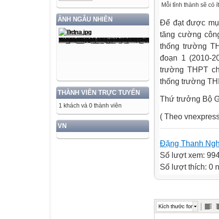
Mỗi tỉnh thành sẽ có 
ẢNH NGẪU NHIÊN
Để đạt được mục
tăng cường công 
thống trường TH
đoạn 1 (2010-20
trường THPT chu
thống trường TH
THÀNH VIÊN TRỰC TUYẾN
Thứ trưởng Bộ G
1 khách và 0 thành viên
( Theo vnexpress
VN
Đặng Thanh Ngh
Số lượt xem: 99
Số lượt thích: 0
Kích thước font