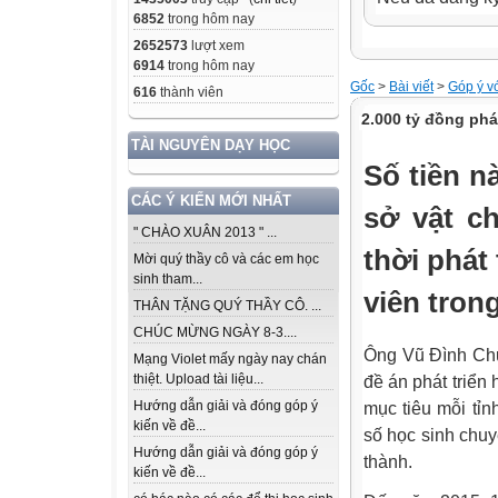
6852
trong hôm nay
2652573
lượt xem
6914
trong hôm nay
Gốc
>
Bài viết
>
Góp ý v
616
thành viên
2.000 tỷ đồng phá
TÀI NGUYÊN DẠY HỌC
Số tiền n
CÁC Ý KIẾN MỚI NHẤT
sở vật ch
" CHÀO XUÂN 2013 " ...
thời phát 
Mời quý thầy cô và các em học
sinh tham...
viên tron
THÂN TẶNG QUÝ THẦY CÔ. ...
CHÚC MỪNG NGÀY 8-3....
Ông Vũ Đình Chu
Mạng Violet mấy ngày nay chán
đề án phát triển
thiệt. Upload tài liệu...
mục tiêu mỗi tỉn
Hướng dẫn giải và đóng góp ý
kiến về đề...
số học sinh chu
Hướng dẫn giải và đóng góp ý
thành.
kiến về đề...