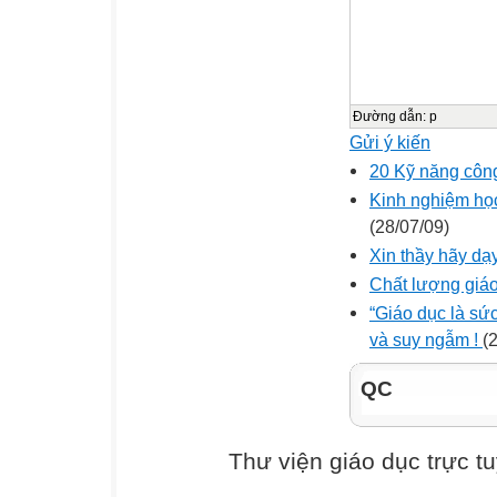
Đường dẫn
:
p
Gửi ý kiến
20 Kỹ năng công
Kinh nghiệm học
(28/07/09)
Xin thầy hãy dạ
Chất lượng giáo
“Giáo dục là sức
và suy ngẫm !
(
QC
Thư viện giáo dục trực t