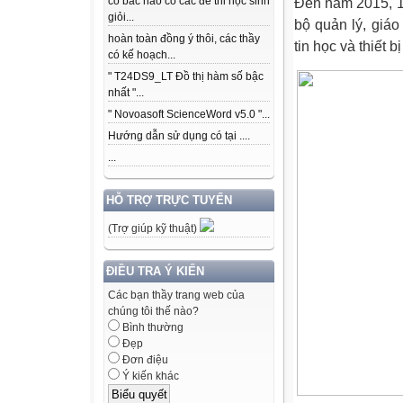
Đến năm 2015, 1
có bác nào có các để thi học sinh
giỏi...
bộ quản lý, giáo
hoàn toàn đồng ý thôi, các thầy
tin học và thiết b
có kế hoạch...
" T24DS9_LT Đồ thị hàm số bậc
nhất "...
" Novoasoft ScienceWord v5.0 "...
Hướng dẫn sử dụng có tại ....
...
HỖ TRỢ TRỰC TUYẾN
(Trợ giúp kỹ thuật)
ĐIỀU TRA Ý KIẾN
Các bạn thầy trang web của
chúng tôi thế nào?
Bình thường
Đẹp
Đơn điệu
Ý kiến khác