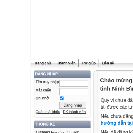
Trang chủ
Thành viên
Trợ giúp
Liên hệ
ĐĂNG NHẬP
Chào mừng q
Tên truy nhập
tỉnh Ninh Bì
Mật khẩu
Ghi nhớ
Quý vị chưa đă
tải được các tư
Quên mật khẩu
ĐK thành viên
Nếu chưa đăng
hướng dẫn tại
THỐNG KÊ
Nếu đã đăng ký 
1435003
truy cập (
chi tiết
)