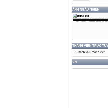
ẢNH NGẪU NHIÊN
THÀNH VIÊN TRỰC TU
33 khách và 0 thành viên
VN