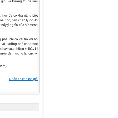
 giỏi và trường tốt để làm
i học để có khả năng biết
oa học, đến chân lý do đó
 thấy ý nghĩa của sứ mệnh
phải chỉ có vai trò khi họ
ch vở. Những nhà khoa học
 hay của những vị thầy trí
 vươn đến tương lai cực kỳ
am)
Nhắn tin cho tác giả