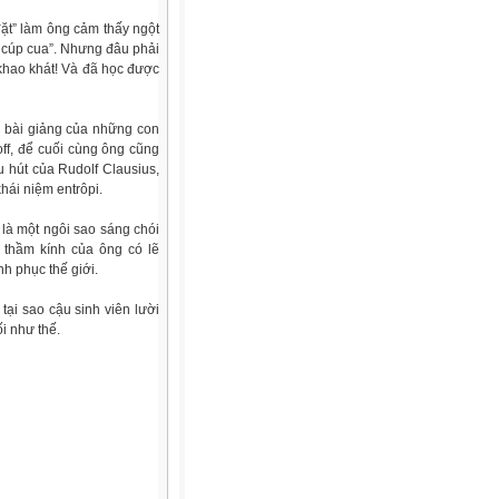
đặt” làm ông cảm thấy ngột
, cúp cua”. Nhưng đâu phải
 khao khát! Và đã học được
c bài giảng của những con
off, để cuối cùng ông cũng
u hút của Rudolf Clausius,
hái niệm entrôpi.
là một ngôi sao sáng chói
 thầm kính của ông có lẽ
nh phục thế giới.
tại sao cậu sinh viên lười
ối như thế.