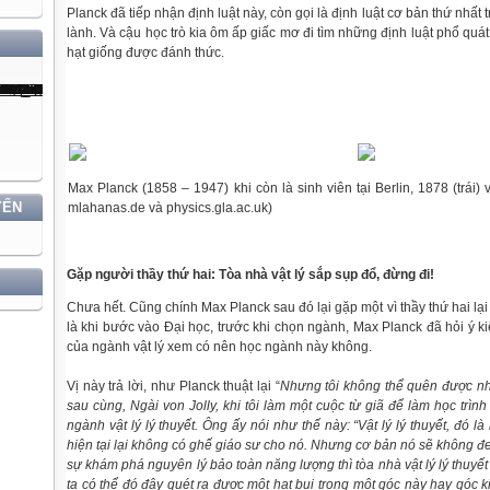
Planck đã tiếp nhận định luật này, còn gọi là định luật cơ bản thứ nhất t
lành. Và cậu học trò kia ôm ấp giấc mơ đi tìm những định luật phổ quát 
hạt giống được đánh thức.
Max Planck (1858 – 1947) khi còn là sinh viên tại Berlin, 1878 (trái) 
YẾN
mlahanas.de và
physics.gla.ac.uk)
Gặp người thầy thứ hai: Tòa nhà vật lý sắp sụp đổ, đừng đi!
Chưa hết. Cũng chính Max Planck sau đó lại gặp một vì thầy thứ hai lại
là khi bước vào Đại học, trước khi chọn ngành, Max Planck đã hỏi ý ki
của ngành vật lý xem có nên học ngành này không.
Vị này trả lời, như Planck thuật lại “
Nhưng tôi không thể quên được nhữ
sau cùng, Ngài von Jolly, khi tôi làm một cuộc từ giã để làm học trình
ngành vật lý lý thuyết. Ông ấy nói như thế này: “Vật lý lý thuyết, đó 
hiện tại lại không có ghế giáo sư cho nó. Nhưng cơ bản nó sẽ không đem
sự khám phá nguyên lý bảo toàn năng lượng thì tòa nhà vật lý lý thuyế
ta có thể đó đây quét ra được một hạt bụi trong một góc này hay góc 