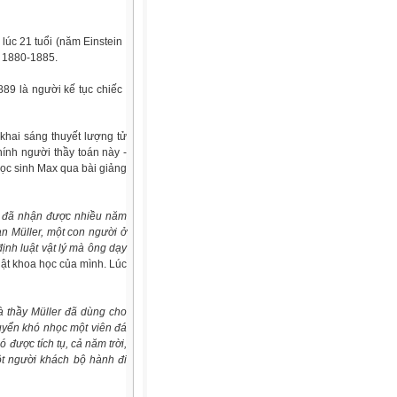
 lúc 21 tuổi (năm Einstein
từ 1880-1885.
1889 là người kế tục chiếc
hai sáng thuyết lượng tử
ính người thầy toán này -
học sinh Max qua bài giảng
ôi đã nhận được nhiều năm
n Müller, một con người ở
định luật vật lý mà ông dạy
uật khoa học của mình. Lúc
mà thầy Müller đã dùng cho
huyển khó nhọc một viên đá
được tích tụ, cả năm trời,
ột người khách bộ hành đi