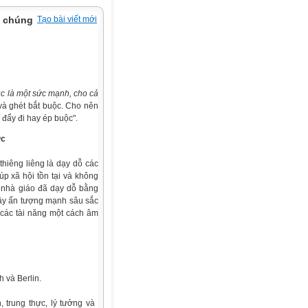
ô chúng
Tạo bài viết mới
ục là một sức mạnh, cho cả
và ghét bắt buộc. Cho nên
đẩy đi hay ép buộc".
ức
thiêng liêng là dạy dỗ các
iúp xã hội tồn tại và không
 nhà giáo đã dạy dỗ bằng
gây ấn tượng mạnh sâu sắc
 các tài năng một cách âm
 và Berlin.
, trung thực, lý tưởng và