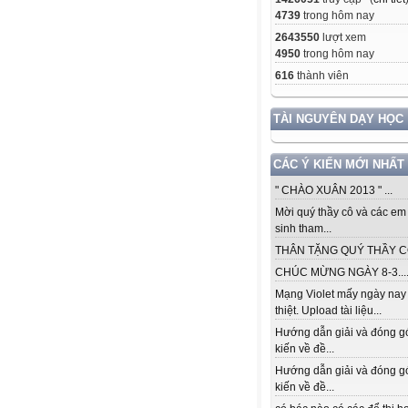
4739
trong hôm nay
2643550
lượt xem
4950
trong hôm nay
616
thành viên
TÀI NGUYÊN DẠY HỌC
CÁC Ý KIẾN MỚI NHẤT
" CHÀO XUÂN 2013 " ...
Mời quý thầy cô và các em
sinh tham...
THÂN TẶNG QUÝ THẦY CÔ.
CHÚC MỪNG NGÀY 8-3...
Mạng Violet mấy ngày nay
thiệt. Upload tài liệu...
Hướng dẫn giải và đóng g
kiến về đề...
Hướng dẫn giải và đóng g
kiến về đề...