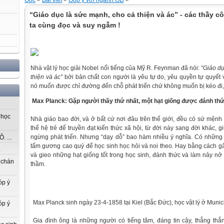
Gốc
>
Bài viết
>
Góp ý với ngành GD
>
“Giáo dục là sức mạnh, cho cả thiện và ác” - các thầy c
ta cùng đọc và suy ngẫm !
Nhà vật lý học giải Nobel nổi tiếng của Mỹ R. Feynman đã nói:
“Giáo d
thiện và ác”
bởi bản chất con người là yêu tự do, yêu quyền tự quyết 
nó muốn được chỉ đường đến chỗ phát triển chứ không muốn bị kéo đi, 
Max Planck:
Gặp người thầy thứ nhất, một hạt giống được đánh th
 học
Nhà giáo bao đời, và ở bất cứ nơi đâu trên thế giới, đều có sứ mệnh 
thế hệ trẻ để truyền đạt kiến thức xã hội, từ đời này sang đời khác, g
ngừng phát triển. Nhưng “dạy dỗ” bao hàm nhiều ý nghĩa. Có những
 ...
tấm gương cao quý để học sinh học hỏi và noi theo. Hay bằng cách 
.
và gieo những hạt giống tốt trong học sinh, đánh thức và làm nảy nở
 chán
thầm.
óp ý
Max Planck sinh ngày 23-4-1858 tại Kiel (Bắc Đức), học vật lý ở Munich
óp ý
Gia đình ông là những người có tiếng tăm, đáng tin cậy, thẳng thắn