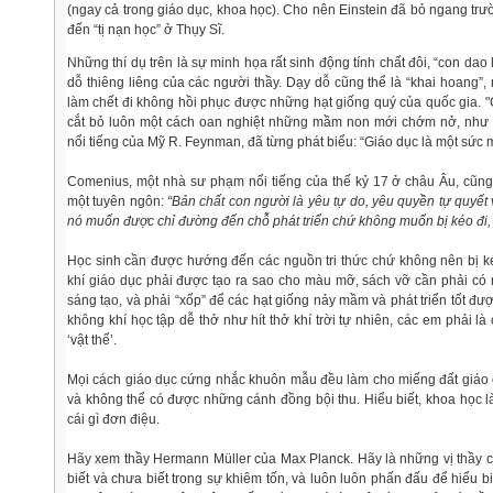
(ngay cả trong giáo dục, khoa học). Cho nên Einstein đã bỏ ngang tr
đến “tị nạn học” ở Thụy Sĩ.
Những thí dụ trên là sự minh họa rất sinh động tính chất đôi, “con dao
dỗ thiêng liêng của các người thầy. Dạy dỗ cũng thể là “khai hoang”,
làm chết đi không hồi phục được những hạt giống quý của quốc gia. "
cắt bỏ luôn một cách oan nghiệt những mầm non mới chớm nở, như n
nổi tiếng của Mỹ R. Feynman, đã từng phát biểu: “Giáo dục là một sức m
Comenius, một nhà sư phạm nổi tiếng của thế kỷ 17 ở châu Âu, cũn
một tuyên ngôn:
“Bản chất con người là yêu tự do, yêu quyền tự quyết
nó muốn được chỉ đường đến chỗ phát triển chứ không muốn bị kéo đi,
Học sinh cần được hướng đến các nguồn tri thức chứ không nên bị ké
khí giáo dục phải được tạo ra sao cho màu mỡ, sách vỡ cần phải có 
sáng tạo, và phải “xốp” để các hạt giống nảy mầm và phát triển tốt đư
không khí học tập dễ thở như hít thở khí trời tự nhiên, các em phải là
‘vật thể’.
Mọi cách giáo dục cứng nhắc khuôn mẫu đều làm cho miếng đất giáo 
và không thể có được những cánh đồng bội thu. Hiểu biết, khoa học l
cái gì đơn điệu.
Hãy xem thầy Hermann Müller của Max Planck. Hãy là những vị thầy củ
biết và chưa biết trong sự khiêm tốn, và luôn luôn phấn đấu để hiểu bi