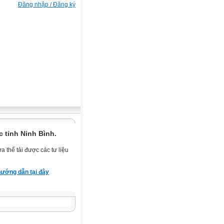
Đăng nhập / Đăng ký
 tỉnh Ninh Bình.
 thể tải được các tư liệu
ướng dẫn tại đây