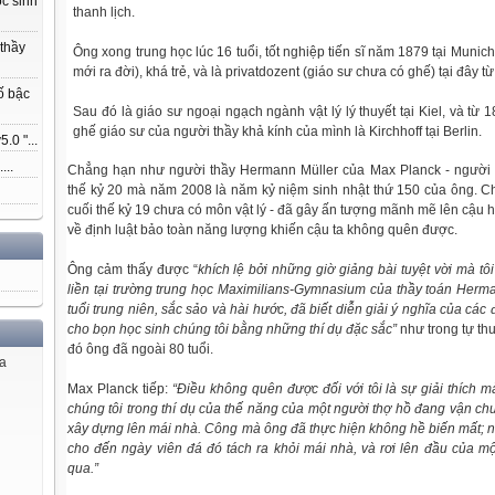
ọc sinh
thanh lịch.
 thầy
Ông xong trung học lúc 16 tuổi, tốt nghiệp tiến sĩ năm 1879 tại Munich
mới ra đời), khá trẻ, và là privatdozent (giáo sư chưa có ghế) tại đây 
ố bậc
Sau đó là giáo sư ngoại ngạch ngành vật lý lý thuyết tại Kiel, và từ 
ghế giáo sư của người thầy khả kính của mình là Kirchhoff tại Berlin.
.0 "...
...
Chẳng hạn như người thầy Hermann Müller của Max Planck - người k
thế kỷ 20 mà năm 2008 là năm kỷ niệm sinh nhật thứ 150 của ông. Ch
cuối thế kỷ 19 chưa có môn vật lý - đã gây ấn tượng mãnh mẽ lên cậu 
về định luật bảo toàn năng lượng khiến cậu ta không quên được.
Ông cảm thấy được “
khích lệ bởi những giờ giảng bài tuyệt vời mà t
liền tại trường trung học Maximilians-Gymnasium của thầy toán Herma
tuổi trung niên, sắc sảo và hài hước, đã biết diễn giải ý nghĩa của các 
cho bọn học sinh chúng tôi bằng những thí dụ đặc sắc”
như trong tự th
đó ông đã ngoài 80 tuổi.
ủa
Max Planck tiếp:
“Điều không quên được đối với tôi là sự giải thích 
chúng tôi trong thí dụ của thế năng của một người thợ hồ đang vận c
xây dựng lên mái nhà. Công mà ông đã thực hiện không hề biến mất; nó 
cho đến ngày viên đá đó tách ra khỏi mái nhà, và rơi lên đầu của m
qua.”