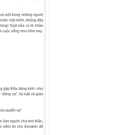
, và một trong những người
trước mặt mình, không đầy
lòng! Suýt nữa có lẽ nhân
 và cuộc sống như hôm nay.
ng gặp thầy đáng kính, như
“đáng sợ”, kỷ luật và giáo
của quyền uy”
ận làm người cha tinh thần,
ại niềm tin cho Einstein để