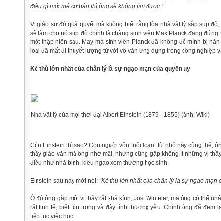
điều gì mới mẻ cơ bản thì ông sẽ không tìm được.”
Vị giáo sư đó quả quyết mà không biết rằng tòa nhà vật lý sắp sụp đổ
sẽ làm cho nó sụp đổ chính là chàng sinh viên Max Planck đang đứng 
một thập niên sau. May mà sinh viên Planck đã không để mình bị nản 
loại đã mất đi thuyết lượng tử với vô vàn ứng dụng trong công nghiệp
Kẻ thù lớn nhất của chân lý là sự ngạo mạn của quyền uy
Nhà vật lý của mọi thời đại Albert Einstein (1879 - 1855) (ảnh: Wiki)
Còn Einstein thì sao? Con người vốn “nổi loạn” từ nhỏ này cũng thế, ô
thầy giáo văn mà ông nhớ mãi, nhưng cũng gặp không ít những vị thầy 
điều như nhà binh, kiêu ngạo xem thường học sinh.
Einstein sau này mới nói:
“Kẻ thù lớn nhất của chân lý là sự ngạo mạn 
Ở đó ông gặp một vị thầy rất khả kính, Jost Winteler, mà ông có thể nh
rất tinh tế, biết tôn trọng và đầy tình thương yêu. Chính ông đã đem l
tiếp tục việc học.