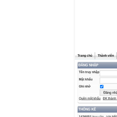
Trang chủ
Thành viên
ĐĂNG NHẬP
Tên truy nhập
Mật khẩu
Ghi nhớ
Quên mật khẩu
ĐK thành 
THỐNG KÊ
1426051
truy cập (
chi tiết