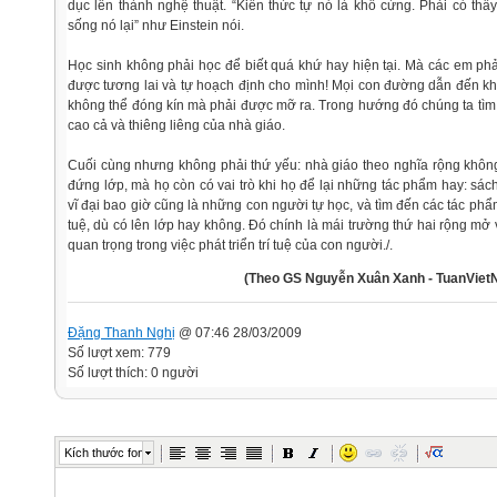
dục lên thành nghệ thuật. “Kiến thức tự nó là khô cứng. Phải có thầy
sống nó lại” như Einstein nói.
Học sinh không phải học để biết quá khứ hay hiện tại. Mà các em phả
được tương lai và tự hoạch định cho mình! Mọi con đường dẫn đến kh
không thể đóng kín mà phải được mỡ ra. Trong hướng đó chúng ta tìm
cao cả và thiêng liêng của nhà giáo.
Cuối cùng nhưng không phải thứ yếu: nhà giáo theo nghĩa rộng không 
đứng lớp, mà họ còn có vai trò khi họ để lại những tác phẩm hay: sá
vĩ đại bao giờ cũng là những con người tự học, và tìm đến các tác phẩm
tuệ, dù có lên lớp hay không. Đó chính là mái trường thứ hai rộng mở
quan trọng trong việc phát triển trí tuệ của con người./.
(Theo GS Nguyễn Xuân Xanh - TuanVietN
Đặng Thanh Nghị
@ 07:46 28/03/2009
Số lượt xem: 779
Số lượt thích: 0 người
Kích thước font