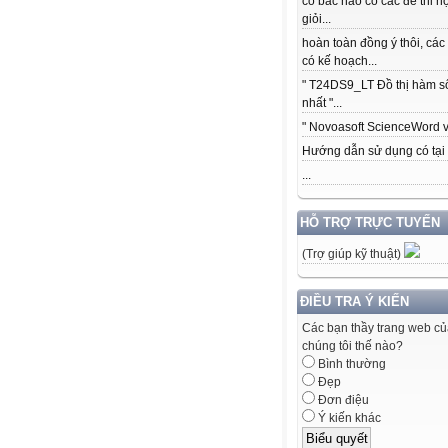
có bác nào có các để thi h
giỏi...
hoàn toàn đồng ý thôi, các
có kế hoạch...
" T24DS9_LT Đồ thị hàm s
nhất "...
" Novoasoft ScienceWord v5
Hướng dẫn sử dụng có tại .
...
HỖ TRỢ TRỰC TUYẾN
(Trợ giúp kỹ thuật)
ĐIỀU TRA Ý KIẾN
Các bạn thầy trang web c
chúng tôi thế nào?
Bình thường
Đẹp
Đơn điệu
Ý kiến khác