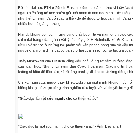
Rồi lên đại học ETH ở Zürich Einstein cũng lại gặp những vị thầy “áp 
ngạt, khiến ông bỏ học nhiều giờ, nổi danh là anh học sinh “lười biếng
như thế. Einstein đã trốn các vị thầy đó để được tự học cái mình đang
nhiều hơn là giảng đường!
Planck không bỏ học, nhưng cũng thấy buồn tẻ và nãn lòng trước cá
chim đại bàng của ngành vật lý lúc bấy giờ: H.Helmhotlz và G. Kirchh
rút lui về tự học ở những tác phẩm với văn phong sáng sủa và đầy th
người khám phá định luật cơ bản thứ hai của nhiệt học, và tác giả của k
Thầy Minkowski của Einstein cũng đâu phải là người tầm thường, ông 
của toán học. Nhưng Einstein đâu được thỏa mãn. Giấc mơ tri thức
không ai hiểu để tiếp sức, để rồi ông phải tự đi tìm con đường riêng chi
Chỉ vài năm sau, người thầy Minkowski phải giật mình không hiểu nổi 
biếng kia lại có được công trình nghiên cứu tuyệt vời về thuyết tương đ
“Giáo dục là một sức mạnh, cho cả thiện và ác”
“Giáo dục là một sức mạnh, cho cả thiện và ác” - Ảnh: Devianart