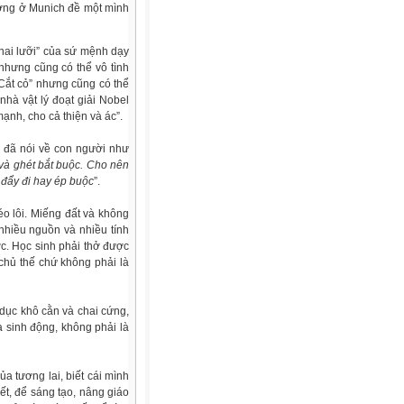
ường ở Munich đề một mình
 hai lưỡi” của sứ mệnh dạy
 nhưng cũng có thể vô tình
Cắt cỏ” nhưng cũng có thể
hà vật lý đoạt giải Nobel
ạnh, cho cả thiện và ác”.
g đã nói về con người như
 và ghét bắt buộc. Cho nên
 đẩy đi hay ép buộc
”.
o lôi. Miếng đất và không
nhiều nguồn và nhiều tính
ợc. Học sinh phải thở được
 chủ thế chứ không phải là
dục khô cằn và chai cứng,
à sinh động, không phải là
a tương lai, biết cái mình
ết, để sáng tạo, nâng giáo