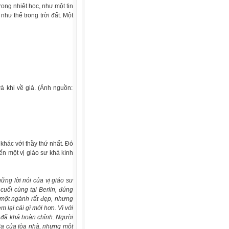
rong nhiệt học, như một tin
như thế trong trời đất. Một
và khi về già. (Ảnh
nguồn:
 khác với thầy thứ nhất. Đó
ến một vị giáo sư khả kính
ng lời nói của vị giáo sư
 cuối cùng tại Berlin, đúng
là một ngành rất đẹp, nhưng
 lại cái gì mới hơn. Vì với
t đã khá hoàn chỉnh. Người
kia của tòa nhà, nhưng một