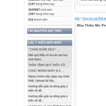
2197
trong hôm nay
2640987
lượt xem
2387
trong hôm nay
Gốc
>
Dạy học và Phổ b
616
thành viên
Múa Thiếu Nhi Th
TÀI NGUYÊN DẠY HỌC
CÁC Ý KIẾN MỚI NHẤT
" CHÀO XUÂN 2013 " ...
Mời quý thầy cô và các em học
sinh tham...
THÂN TẶNG QUÝ THẦY CÔ. ...
CHÚC MỪNG NGÀY 8-3....
Mạng Violet mấy ngày nay chán
thiệt. Upload tài liệu...
Hướng dẫn giải và đóng góp ý
kiến về đề...
Hướng dẫn giải và đóng góp ý
kiến về đề...