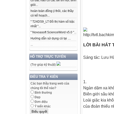
có bác nào có các để thi học sinh
giỏi...
hoàn toàn đồng ý thôi, các thầy
có kế hoạch...
" T24DS9_LT Đồ thị hàm số bậc
nhất "...
" Novoasoft ScienceWord v5.0 "...
Hướng dẫn sử dụng có tại ....
LỜI BÀI HÁT 
...
HỖ TRỢ TRỰC TUYẾN
Sáng tác: Lưu 
(Trợ giúp kỹ thuật)
ĐIỀU TRA Ý KIẾN
1.
Các bạn thầy trang web của
Ngàn dặm xa khô
chúng tôi thế nào?
Bình thường
Biên giới sâu kh
Đẹp
Loài giặc kia kh
Đơn điệu
của đoàn thiếu n
Ý kiến khác