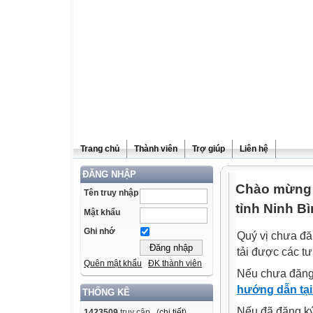
Trang chủ
Thành viên
Trợ giúp
Liên hệ
ĐĂNG NHẬP
Chào mừng q
Tên truy nhập
tỉnh Ninh Bì
Mật khẩu
Ghi nhớ
Quý vị chưa đă
tải được các tư
Quên mật khẩu
ĐK thành viên
Nếu chưa đăng
hướng dẫn tại
THỐNG KÊ
Nếu đã đăng ký 
1423509
truy cập (
chi tiết
)