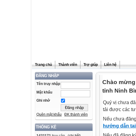
Trang chủ
Thành viên
Trợ giúp
Liên hệ
ĐĂNG NHẬP
Chào mừng q
Tên truy nhập
tỉnh Ninh Bì
Mật khẩu
Ghi nhớ
Quý vị chưa đă
tải được các tư
Quên mật khẩu
ĐK thành viên
Nếu chưa đăng
hướng dẫn tại
THỐNG KÊ
Nếu đã đăng ký 
1421171
truy cập (
chi tiết
)