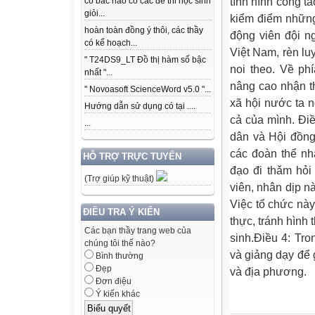
tình hình công t
có bác nào có các để thi học sinh
giỏi...
kiểm điểm những
hoàn toàn đồng ý thôi, các thầy
động viên đội ng
có kế hoạch...
Việt Nam, rèn l
" T24DS9_LT Đồ thị hàm số bậc
noi theo. Về ph
nhất "...
nâng cao nhận t
" Novoasoft ScienceWord v5.0 "...
xã hội nước ta 
Hướng dẫn sử dụng có tại ....
cả của mình. Đi
...
dân và Hội đồng
các đoàn thể nh
HỖ TRỢ TRỰC TUYẾN
đạo đi thǎm hỏi
(Trợ giúp kỹ thuật)
viên, nhân dịp n
Việc tổ chức này
ĐIỀU TRA Ý KIẾN
thực, tránh hình
Các bạn thầy trang web của
sinh.Điều 4: Tro
chúng tôi thế nào?
và giảng dạy để 
Bình thường
Đẹp
và địa phương.
Đơn điệu
Ý kiến khác