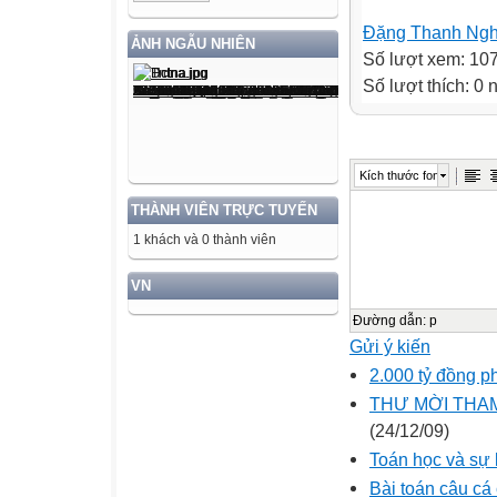
Đặng Thanh Ngh
ẢNH NGẪU NHIÊN
Số lượt xem: 10
Số lượt thích: 0
Kích thước font
THÀNH VIÊN TRỰC TUYẾN
1 khách và 0 thành viên
VN
Đường dẫn
:
p
Gửi ý kiến
2.000 tỷ đồng p
THƯ MỜI THAM
(24/12/09)
Toán học và sự 
Bài toán câu cá