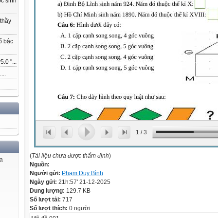
ọc sinh
 thầy
ố bậc
.0 "...
...
1
/
3
(
Tài liệu chưa được thẩm định
)
ủa
Nguồn:
Người gửi:
Phạm Duy Bình
Ngày gửi:
21h:57' 21-12-2025
Dung lượng:
129.7 KB
Số lượt tải:
717
Số lượt thích:
0 người