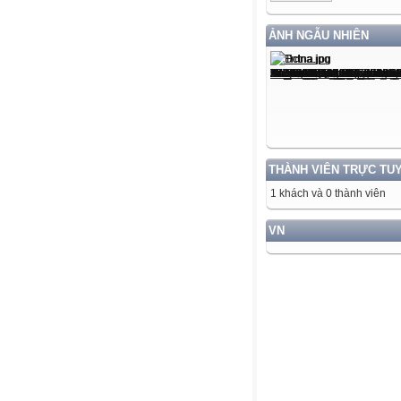
ẢNH NGẪU NHIÊN
THÀNH VIÊN TRỰC TU
1 khách và 0 thành viên
VN