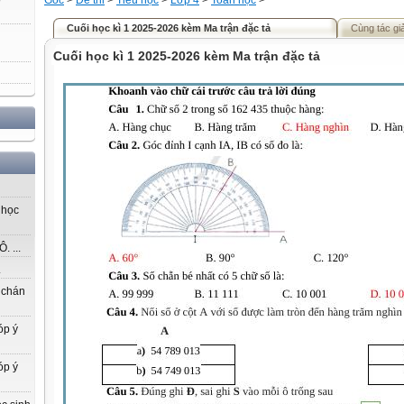
Gốc
>
Đề thi
>
Tiểu học
>
Lớp 4
>
Toán học
>
Cuối học kì 1 2025-2026 kèm Ma trận đặc tả
Cùng tác gi
Cuối học kì 1 2025-2026 kèm Ma trận đặc tả
 học
 ...
.
 chán
óp ý
óp ý