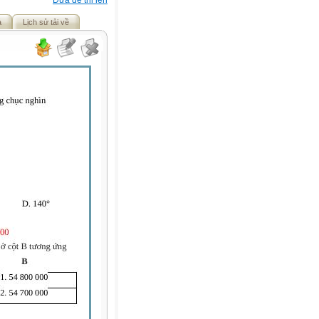
Đưa đề thi lên
ả
Lịch sử tải về