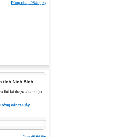
Đăng nhập / Đăng ký
 tỉnh Ninh Bình.
 thể tải được các tư liệu
ướng dẫn tại đây