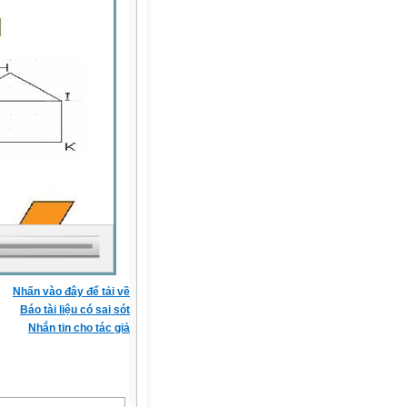
Nhấn vào đây để tải về
Báo tài liệu có sai sót
Nhắn tin cho tác giả