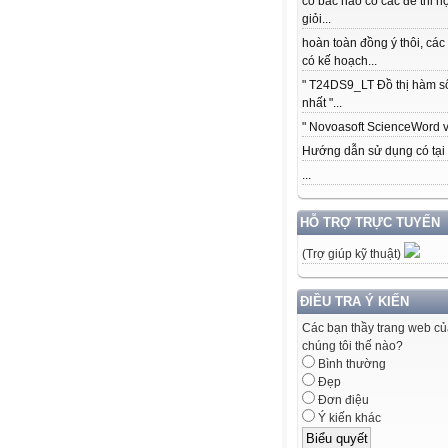
có bác nào có các để thi h
giỏi...
hoàn toàn đồng ý thôi, các
có kế hoạch...
" T24DS9_LT Đồ thị hàm s
nhất "...
" Novoasoft ScienceWord v5
Hướng dẫn sử dụng có tại .
...
HỖ TRỢ TRỰC TUYẾN
(Trợ giúp kỹ thuật)
ĐIỀU TRA Ý KIẾN
Các bạn thầy trang web c
chúng tôi thế nào?
Bình thường
Đẹp
Đơn điệu
Ý kiến khác