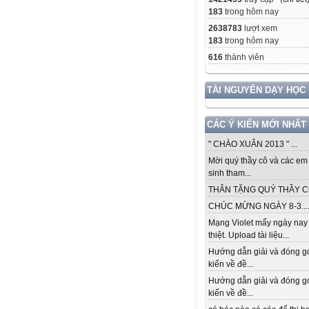
183
trong hôm nay
2638783
lượt xem
183
trong hôm nay
616
thành viên
TÀI NGUYÊN DẠY HỌC
CÁC Ý KIẾN MỚI NHẤT
" CHÀO XUÂN 2013 " ...
Mời quý thầy cô và các em
sinh tham...
THÂN TẶNG QUÝ THẦY CÔ.
CHÚC MỪNG NGÀY 8-3...
Mạng Violet mấy ngày nay
thiệt. Upload tài liệu...
Hướng dẫn giải và đóng g
kiến về đề...
Hướng dẫn giải và đóng g
kiến về đề...