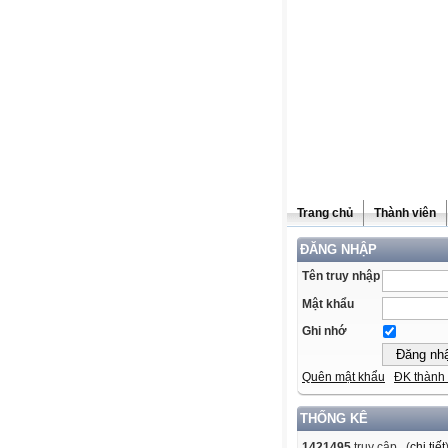
Trang chủ
Thành viên
ĐĂNG NHẬP
Tên truy nhập
Mật khẩu
Ghi nhớ
Quên mật khẩu
ĐK thành 
THỐNG KÊ
1421495
truy cập (
chi tiết