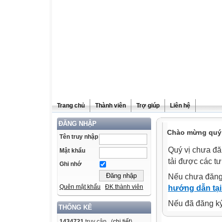
Trang chủ
Thành viên
Trợ giúp
Liên hệ
ĐĂNG NHẬP
Chào mừng quý v
Tên truy nhập
Quý vị chưa đă
Mật khẩu
tải được các tư
Ghi nhớ
Nếu chưa đăng
Quên mật khẩu
ĐK thành viên
hướng dẫn tại
Nếu đã đăng ký 
THỐNG KÊ
1434721
truy cập (
chi tiết
)