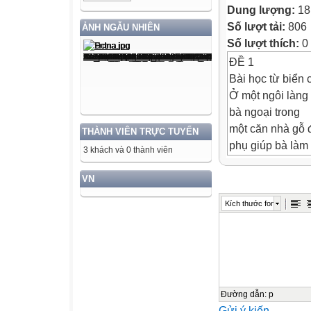
Dung lượng:
18
Số lượt tải:
806
ẢNH NGẪU NHIÊN
Số lượt thích:
0
ĐỀ 1
Bài học từ biển 
Ở một ngôi làng
bà ngoại trong
một căn nhà gỗ 
THÀNH VIÊN TRỰC TUYẾN
phụ giúp bà làm 
3 khách và 0 thành viên
nhà, học bài và 
mà sóng biển đ
VN
vào bờ.
Kích thước font
Mỗi buổi sáng, k
ngắm bình minh.
Cậu thích nhìn n
thẳm, tạo nên m
cảnh lấp lánh n
thích nghe tiếng 
Đường dẫn
:
p
Gửi ý kiến