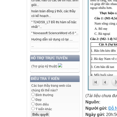
có bác nào có các để thi học sinh
giỏi...
hoàn toàn đồng ý thôi, các thầy
có kế hoạch...
" T24DS9_LT Đồ thị hàm số bậc
nhất "...
" Novoasoft ScienceWord v5.0 "...
Hướng dẫn sử dụng có tại ....
...
HỖ TRỢ TRỰC TUYẾN
(Trợ giúp kỹ thuật)
ĐIỀU TRA Ý KIẾN
Các bạn thầy trang web của
chúng tôi thế nào?
(
Tài liệu chưa đ
Bình thường
Đẹp
Nguồn:
Đơn điệu
Người gửi:
Đỗ 
Ý kiến khác
Ngày gửi:
20h:5