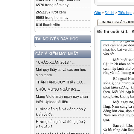
6570
trong hôm nay
2652257
lượt xem
Gốc
>
Đề thi
>
Tiểu học
6598
trong hôm nay
Đề thi cuối kì 1 - KN
616
thành viên
Đề thi cuối kì 1 -
TÀI NGUYÊN DẠY HỌC
CÁC Ý KIẾN MỚI NHẤT
" CHÀO XUÂN 2013 " ...
Mời quý thầy cô và các em học
sinh tham...
THÂN TẶNG QUÝ THẦY CÔ. ...
CHÚC MỪNG NGÀY 8-3....
Mạng Violet mấy ngày nay chán
thiệt. Upload tài liệu...
Hướng dẫn giải và đóng góp ý
kiến về đề...
Hướng dẫn giải và đóng góp ý
kiến về đề...