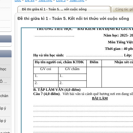
Gốc
>
Đề thi
>
Tiểu học
>
Lớp 5
>
Toán học
>
Đề thi giữa kì 1 - Toán 5. ... với cuộc sống
Cùng tác gi
Đề thi giữa kì 1 - Toán 5. Kết nối tri thức với cuộc sống
 học
 ...
.
 chán
óp ý
óp ý