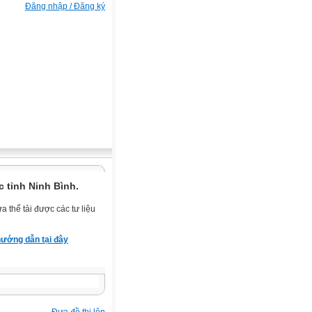
Đăng nhập / Đăng ký
 tỉnh Ninh Bình.
 thể tải được các tư liệu
ướng dẫn tại đây