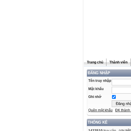
Trang chủ
Thành viên
ĐĂNG NHẬP
Tên truy nhập
Mật khẩu
Ghi nhớ
Quên mật khẩu
ĐK thành 
THỐNG KÊ
1423510
truy cập (
chi tiết