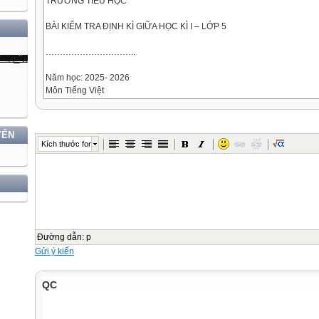
TRƯỜNG TIỂU HỌC
BÀI KIỂM TRA ĐỊNH KÌ GIỮA HỌC KÌ I – LỚP 5
…………………………..
Năm học: 2025- 2026
Môn Tiếng Việt
Thời gian : 40 phút
Họ và tên học sinh: ………………………………………. Lớp: …..
YẾN
Họ tên người coi, chấm KTĐK
Kích thước font
GV coi
Điểm
Nhận xét của GV chấm
GV chấm
Đường dẫn
:
p
Gửi ý kiến
1.
1.
QC
2.