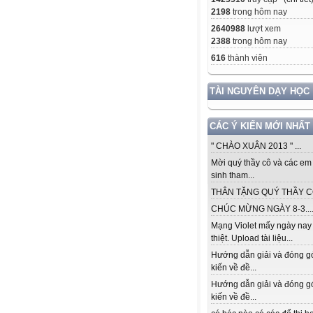
2198
trong hôm nay
2640988
lượt xem
2388
trong hôm nay
616
thành viên
TÀI NGUYÊN DẠY HỌC
CÁC Ý KIẾN MỚI NHẤT
" CHÀO XUÂN 2013 " ...
Mời quý thầy cô và các em
sinh tham...
THÂN TẶNG QUÝ THẦY CÔ.
CHÚC MỪNG NGÀY 8-3...
Mạng Violet mấy ngày nay
thiệt. Upload tài liệu...
Hướng dẫn giải và đóng g
kiến về đề...
Hướng dẫn giải và đóng g
kiến về đề...