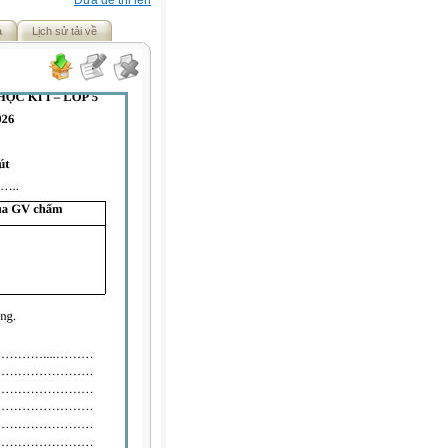
Đưa đề thi lên
ả
Lịch sử tải về