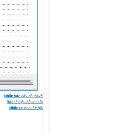
Nhấn vào đây để tải về
Báo tài liệu có sai sót
Nhắn tin cho tác giả