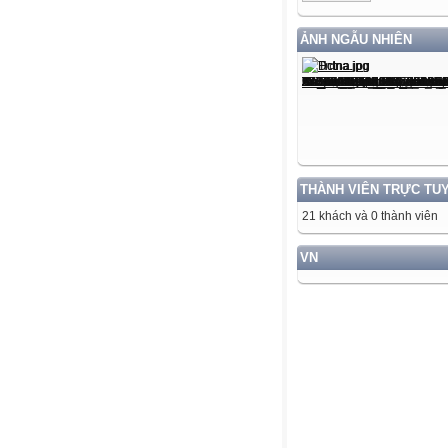
ẢNH NGẪU NHIÊN
THÀNH VIÊN TRỰC TU
21 khách và 0 thành viên
VN