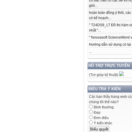
có bác nào có các để thi h
giỏi...
hoàn toàn đồng ý thôi, các
có kế hoạch...
" T24DS9_LT Đồ thị hàm s
nhất "...
" Novoasoft ScienceWord v5
Hướng dẫn sử dụng có tại .
...
HỖ TRỢ TRỰC TUYẾN
(Trợ giúp kỹ thuật)
ĐIỀU TRA Ý KIẾN
Các bạn thầy trang web c
chúng tôi thế nào?
Bình thường
Đẹp
Đơn điệu
Ý kiến khác