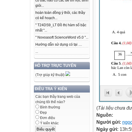
có bác nào có các để thi học sinh
giỏi...
hoàn toàn đồng ý thôi, các thầy
có kế hoạch...
" T24DS9_LT Đồ thị hàm số bậc
nhất "...
" Novoasoft ScienceWord v5.0 "...
Hướng dẫn sử dụng có tại ....
...
HỖ TRỢ TRỰC TUYẾN
(Trợ giúp kỹ thuật)
ĐIỀU TRA Ý KIẾN
Các bạn thầy trang web của
chúng tôi thế nào?
(
Tài liệu chưa đ
Bình thường
Đẹp
Nguồn:
Đơn điệu
Người gửi:
ngoc
Ý kiến khác
Ngày gửi:
13h:5