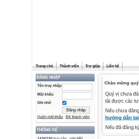
Trang chủ
Thành viên
Trợ giúp
Liên hệ
ĐĂNG NHẬP
Chào mừng quý v
Tên truy nhập
Quý vị chưa đă
Mật khẩu
tải được các tư
Ghi nhớ
Nếu chưa đăng
Quên mật khẩu
ĐK thành viên
hướng dẫn tại
Nếu đã đăng ký 
THỐNG KÊ
1435730
truy cập (
chi tiết
)