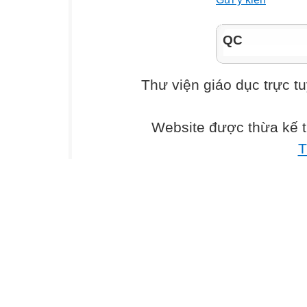
Câu 1. (0,5 đ) S
A. 1000
QC
B. 999
Thư viện giáo dục trực t
C. 990
Website được thừa kế 
D. 100
T
Câu 2. ( 0,5đ) 
B.
1
A. 3
1