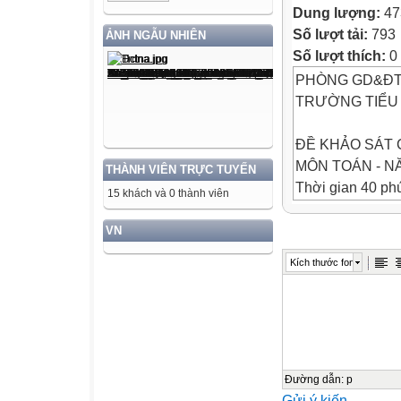
Dung lượng:
47
Số lượt tải:
793
ẢNH NGẪU NHIÊN
Số lượt thích:
0
PHÒNG GD&ĐT
TRƯỜNG TIỂU
ĐỀ KHẢO SÁT 
MÔN TOÁN - NĂ
THÀNH VIÊN TRỰC TUYẾN
Thời gian 40 phú
15 khách và 0 thành viên
tên: ......
VN
Kích thước font
Điểm
Họ và tên: ...............
Lớp: .................
I. TRẮC NGHIỆ
Đường dẫn
:
p
Gửi ý kiến