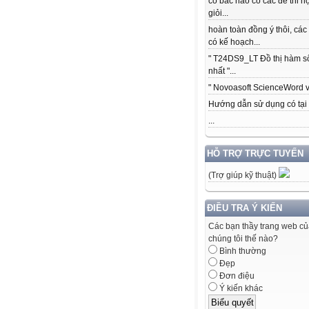
có bác nào có các để thi h
giỏi...
hoàn toàn đồng ý thôi, các
có kế hoạch...
" T24DS9_LT Đồ thị hàm s
nhất "...
" Novoasoft ScienceWord v5
Hướng dẫn sử dụng có tại .
...
HỖ TRỢ TRỰC TUYẾN
(Trợ giúp kỹ thuật)
ĐIỀU TRA Ý KIẾN
Các bạn thầy trang web c
chúng tôi thế nào?
Bình thường
Đẹp
Đơn điệu
Ý kiến khác