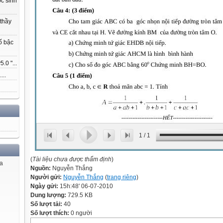
ọc sinh
 thầy
ố bậc
.0 "...
...
1
/
1
(
Tài liệu chưa được thẩm định
)
ủa
Nguồn:
Nguyễn Thắng
Người gửi:
Nguyễn Thắng
(
trang riêng
)
Ngày gửi:
15h:48' 06-07-2010
Dung lượng:
729.5 KB
Số lượt tải:
40
Số lượt thích:
0 người