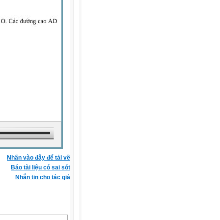
Nhấn vào đây để tải về
Báo tài liệu có sai sót
Nhắn tin cho tác giả