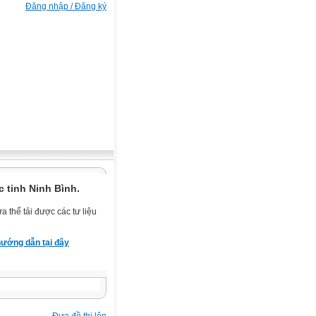
Đăng nhập / Đăng ký
 tỉnh Ninh Bình.
 thể tải được các tư liệu
ướng dẫn tại đây