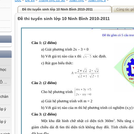
Gốc
>
Đề thi
>
Trung học cơ sở
>
Toán học
>
Toán học 9
>
Đề thi tuyển sinh lớp 10 Ninh Bình 2010-2011
Cùng tác gi
Đề thi tuyển sinh lớp 10 Ninh Bình 2010-2011
 học
 ...
.
 chán
óp ý
óp ý