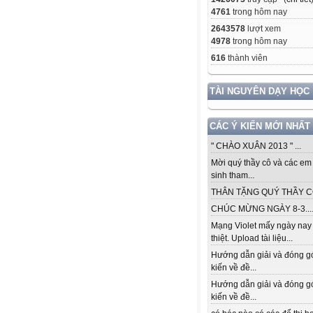
4761
trong hôm nay
2643578
lượt xem
4978
trong hôm nay
616
thành viên
TÀI NGUYÊN DẠY HỌC
CÁC Ý KIẾN MỚI NHẤT
" CHÀO XUÂN 2013 " ...
Mời quý thầy cô và các em
sinh tham...
THÂN TẶNG QUÝ THẦY CÔ.
CHÚC MỪNG NGÀY 8-3...
Mạng Violet mấy ngày nay
thiệt. Upload tài liệu...
Hướng dẫn giải và đóng g
kiến về đề...
Hướng dẫn giải và đóng g
kiến về đề...