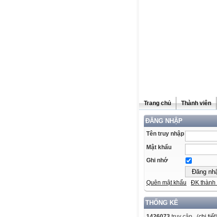
Trang chủ
Thành viên
ĐĂNG NHẬP
Tên truy nhập
Mật khẩu
Ghi nhớ
Quên mật khẩu
ĐK thành 
THỐNG KÊ
1426073
truy cập (
chi tiết