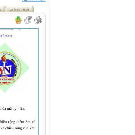
Đưa đề thi lên
ả
Lịch sử tải về