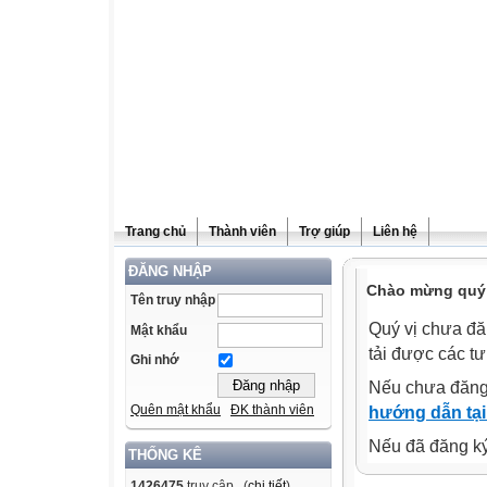
Trang chủ
Thành viên
Trợ giúp
Liên hệ
ĐĂNG NHẬP
Chào mừng quý v
Tên truy nhập
Quý vị chưa đă
Mật khẩu
tải được các tư
Ghi nhớ
Nếu chưa đăng
Quên mật khẩu
ĐK thành viên
hướng dẫn tại
Nếu đã đăng ký 
THỐNG KÊ
1426475
truy cập (
chi tiết
)