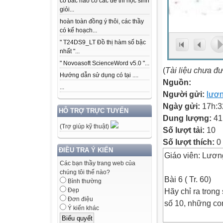
có bác nào có các để thi học sinh
giỏi...
hoàn toàn đồng ý thôi, các thầy
có kế hoạch...
" T24DS9_LT Đồ thị hàm số bậc
nhất "...
" Novoasoft ScienceWord v5.0 "...
(
Tài liệu chưa đ
Hướng dẫn sử dụng có tại ....
Nguồn:
...
Người gửi:
lươn
Ngày gửi:
17h:3
HỖ TRỢ TRỰC TUYẾN
Dung lượng:
41
(Trợ giúp kỹ thuật)
Số lượt tải:
10
Số lượt thích:
0
ĐIỀU TRA Ý KIẾN
Giáo viên: Lươn
Các bạn thầy trang web của
chúng tôi thế nào?
Bài 6 ( Tr. 60)
Bình thường
Hãy chỉ ra tron
Đẹp
Đơn điệu
số 10, những co
Ý kiến khác