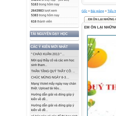
5163
trong hôm nay
2643983
lượt xem
Gốc
>
Bài giảng
>
Tiểu 
5383
trong hôm nay
EM ÔN LẠI NHỮNG GÌ
616
thành viên
EM ÔN LẠI NHỮNG 
TÀI NGUYÊN DẠY HỌC
CÁC Ý KIẾN MỚI NHẤT
" CHÀO XUÂN 2013 " ...
Mời quý thầy cô và các em học
sinh tham...
THÂN TẶNG QUÝ THẦY CÔ. ...
CHÚC MỪNG NGÀY 8-3....
Mạng Violet mấy ngày nay chán
thiệt. Upload tài liệu...
Hướng dẫn giải và đóng góp ý
kiến về đề...
Hướng dẫn giải và đóng góp ý
kiến về đề...