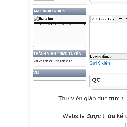
Những con đường 
Những con đường
ẢNH NGẪU NHIÊN
Kích thước font
Bài 7 (Tr. 60)
THÀNH VIÊN TRỰC TUYẾN
Đường dẫn
:
p
40 khách và 0 thành viên
Gửi ý kiến
VN
QC
Thư viện giáo dục trực t
Website được thừa kế 
T