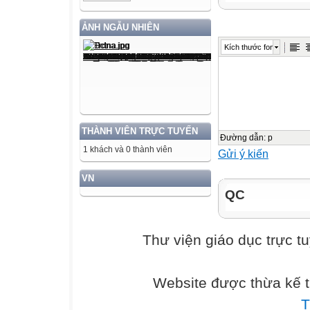
A. AD và BC
ẢNH NGẪU NHIÊN
Kích thước font
C. AH và BC
B. AC và BD
D. AB và DC
THÀNH VIÊN TRỰC TUYẾN
Đường dẫn
:
p
1 khách và 0 thành viên
Gửi ý kiến
2. Hình thang
ABCD có mấy
VN
cạnh đáy
QC
A. 2
Thư viện giáo dục trực t
C. 3
B. 1
Website được thừa kế 
T
D. 4