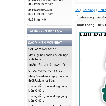
468
trong hôm nay
2639114
lượt xem
Gốc
>
Bài giảng
>
Tiểu 
514
trong hôm nay
hình thang. Diện tích
616
thành viên
hình thang. Diện t
TÀI NGUYÊN DẠY HỌC
CÁC Ý KIẾN MỚI NHẤT
" CHÀO XUÂN 2013 " ...
Mời quý thầy cô và các em học
sinh tham...
THÂN TẶNG QUÝ THẦY CÔ. ...
CHÚC MỪNG NGÀY 8-3....
Mạng Violet mấy ngày nay chán
thiệt. Upload tài liệu...
Hướng dẫn giải và đóng góp ý
kiến về đề...
Hướng dẫn giải và đóng góp ý
kiến về đề...