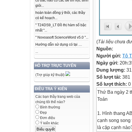
có bác nào có các để thi học sinh
giỏi...
hoàn toàn đồng ý thôi, các thầy
có kế hoạch...
" T24DS9_LT Đồ thị hàm số bậc
nhất "...
" Novoasoft ScienceWord v5.0 "...
(
Tài liệu chưa đ
Hướng dẫn sử dụng có tại ....
Nguồn:
...
Người gửi:
Tô T
Ngày gửi:
20h:3
HỖ TRỢ TRỰC TUYẾN
Dung lượng:
31
(Trợ giúp kỹ thuật)
Số lượt tải:
381
Số lượt thích:
0
ĐIỀU TRA Ý KIẾN
Thứ Ba ngày 2 
Các bạn thầy trang web của
Toán
chúng tôi thế nào?
Bình thường
1. Hình thang A
Đẹp
Đơn điệu
cạnh song song 
Ý kiến khác
là cặp cạnh nào