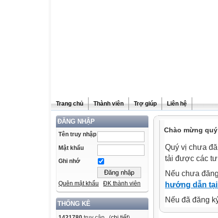
Trang chủ
Thành viên
Trợ giúp
Liên hệ
ĐĂNG NHẬP
Chào mừng quý v
Tên truy nhập
Quý vị chưa đă
Mật khẩu
tải được các tư
Ghi nhớ
Nếu chưa đăng
Quên mật khẩu
ĐK thành viên
hướng dẫn tại
Nếu đã đăng ký 
THỐNG KÊ
1421780
truy cập (
chi tiết
)