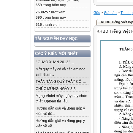
659
trong hôm nay
2638257
lượt xem
Gốc
>
Giáo án
>
Tiểu họ
690
trong hôm nay
KHBD Tiếng Việt lơ
616
thành viên
KHBD Tiếng Việt 
TÀI NGUYÊN DẠY HỌC
CÁC Ý KIẾN MỚI NHẤT
" CHÀO XUÂN 2013 " ...
Mời quý thầy cô và các em học
sinh tham...
THÂN TẶNG QUÝ THẦY CÔ. ...
CHÚC MỪNG NGÀY 8-3....
Mạng Violet mấy ngày nay chán
thiệt. Upload tài liệu...
Hướng dẫn giải và đóng góp ý
kiến về đề...
Hướng dẫn giải và đóng góp ý
kiến về đề...