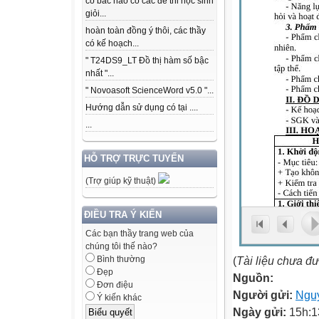
có bác nào có các để thi học sinh
giỏi...
hoàn toàn đồng ý thôi, các thầy
có kế hoạch...
" T24DS9_LT Đồ thị hàm số bậc
nhất "...
" Novoasoft ScienceWord v5.0 "...
Hướng dẫn sử dụng có tại ....
...
HỖ TRỢ TRỰC TUYẾN
(Trợ giúp kỹ thuật)
ĐIỀU TRA Ý KIẾN
Các bạn thầy trang web của
chúng tôi thế nào?
(
Tài liệu chưa đ
Bình thường
Đẹp
Nguồn:
Đơn điệu
Người gửi:
Nguy
Ý kiến khác
Ngày gửi:
15h:1