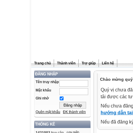
Trang chủ
Thành viên
Trợ giúp
Liên hệ
ĐĂNG NHẬP
Chào mừng quý v
Tên truy nhập
Quý vị chưa đă
Mật khẩu
tải được các tư
Ghi nhớ
Nếu chưa đăng
Quên mật khẩu
ĐK thành viên
hướng dẫn tại
Nếu đã đăng ký 
THỐNG KÊ
1421002
truy cập (
chi tiết
)