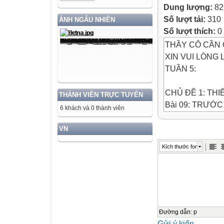
Dung lượng:
82
Số lượt tải:
310
ẢNH NGẪU NHIÊN
Số lượt thích:
0
THẦY CÔ CẦN 
XIN VUI LÒNG 
TUẦN 5:
CHỦ ĐỀ 1: THI
THÀNH VIÊN TRỰC TUYẾN
Bài 09: TRƯỚC 
6 khách và 0 thành viên
Tiết 1: Đọc
I. YÊU CẦU CẦ
VN
1. Năng lực đặc 
Kích thước font
- Đọc đúng và di
những từ
ngữ cần thiết th
thú, thơ
mộng, hữu tình c
Đọc hiểu: Nhận 
Đường dẫn
:
p
Gửi ý kiến