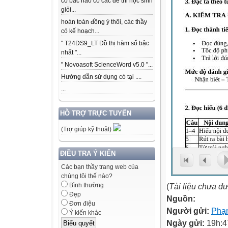
có bác nào có các để thi học sinh
giỏi...
hoàn toàn đồng ý thôi, các thầy
có kế hoạch...
" T24DS9_LT Đồ thị hàm số bậc
nhất "...
" Novoasoft ScienceWord v5.0 "...
Hướng dẫn sử dụng có tại ....
...
HỖ TRỢ TRỰC TUYẾN
(Trợ giúp kỹ thuật)
ĐIỀU TRA Ý KIẾN
Các bạn thầy trang web của
chúng tôi thế nào?
(
Tài liệu chưa đ
Bình thường
Đẹp
Nguồn:
Đơn điệu
Người gửi:
Phạ
Ý kiến khác
Ngày gửi:
19h:4