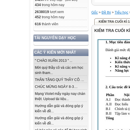
434
trong hôm nay
2638019
lượt xem
Gốc
>
Đề thi
>
Tiểu học
452
trong hôm nay
KIỂM TRA CUỐI KÌ 1
616
thành viên
KIỂM TRA CUỐI KÌ
TÀI NGUYÊN DẠY HỌC
CÁC Ý KIẾN MỚI NHẤT
" CHÀO XUÂN 2013 " ...
Mời quý thầy cô và các em học
sinh tham...
THÂN TẶNG QUÝ THẦY CÔ. ...
CHÚC MỪNG NGÀY 8-3....
Mạng Violet mấy ngày nay chán
thiệt. Upload tài liệu...
Hướng dẫn giải và đóng góp ý
kiến về đề...
Hướng dẫn giải và đóng góp ý
kiến về đề...