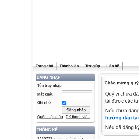
Trang chủ
Thành viên
Trợ giúp
Liên hệ
ĐĂNG NHẬP
Chào mừng quý v
Tên truy nhập
Quý vị chưa đă
Mật khẩu
tải được các tư
Ghi nhớ
Nếu chưa đăng
Quên mật khẩu
ĐK thành viên
hướng dẫn tại
Nếu đã đăng ký 
THỐNG KÊ
1420777
truy cập (
chi tiết
)