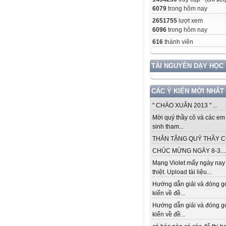
6079
trong hôm nay
2651755
lượt xem
6096
trong hôm nay
616
thành viên
TÀI NGUYÊN DẠY HỌC
CÁC Ý KIẾN MỚI NHẤT
" CHÀO XUÂN 2013 " ...
Mời quý thầy cô và các em
sinh tham...
THÂN TẶNG QUÝ THẦY CÔ.
CHÚC MỪNG NGÀY 8-3...
Mạng Violet mấy ngày nay
thiệt. Upload tài liệu...
Hướng dẫn giải và đóng g
kiến về đề...
Hướng dẫn giải và đóng g
kiến về đề...