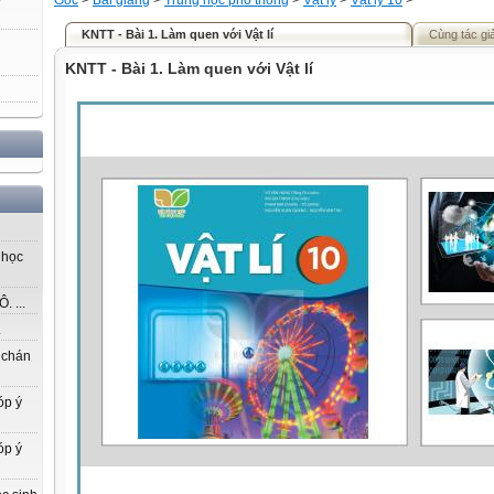
Gốc
>
Bài giảng
>
Trung học phổ thông
>
Vật lý
>
Vật lý 10
>
KNTT - Bài 1. Làm quen với Vật lí
Cùng tác gi
KNTT - Bài 1. Làm quen với Vật lí
 học
 ...
.
 chán
óp ý
óp ý