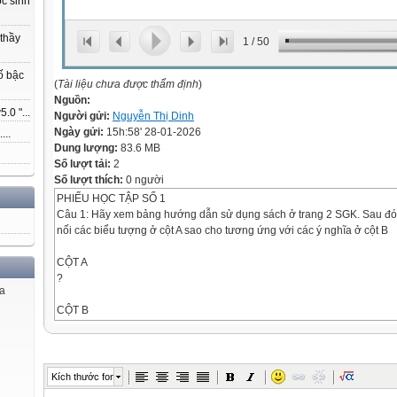
ọc sinh
 thầy
1
/
50
ố bậc
(
Tài liệu chưa được thẩm định
)
Nguồn:
.0 "...
Người gửi:
Nguyễn Thị Dinh
Ngày gửi:
15h:58' 28-01-2026
...
Dung lượng:
83.6 MB
Số lượt tải:
2
Số lượt thích:
0 người
PHIẾU HỌC TẬP SỐ 1
Câu 1: Hãy xem bảng hướng dẫn sử dụng sách ở trang 2 SGK. Sau đó
nối các biểu tượng ở cột A sao cho tương ứng với các ý nghĩa ở cột B
CỘT A
?
ủa
CỘT B
Khởi động
Tiếp cận bài mới bằng sự tò mò, hứng
thú học tập
Kích thước font
Những điều cần lưu ý