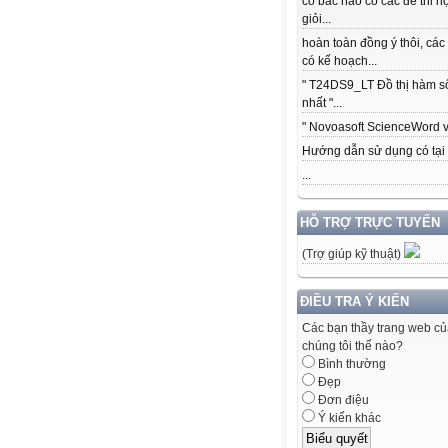
có bác nào có các để thi h
giỏi...
hoàn toàn đồng ý thôi, các
có kế hoạch...
" T24DS9_LT Đồ thị hàm s
nhất "...
" Novoasoft ScienceWord v5
Hướng dẫn sử dụng có tại .
...
HỖ TRỢ TRỰC TUYẾN
(Trợ giúp kỹ thuật)
ĐIỀU TRA Ý KIẾN
Các bạn thầy trang web c
chúng tôi thế nào?
Bình thường
Đẹp
Đơn điệu
Ý kiến khác