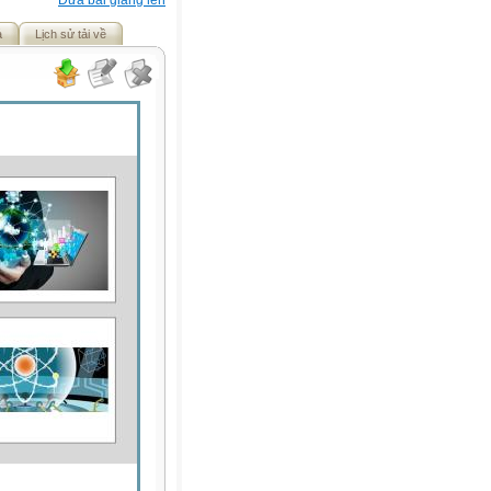
Đưa bài giảng lên
ả
Lịch sử tải về