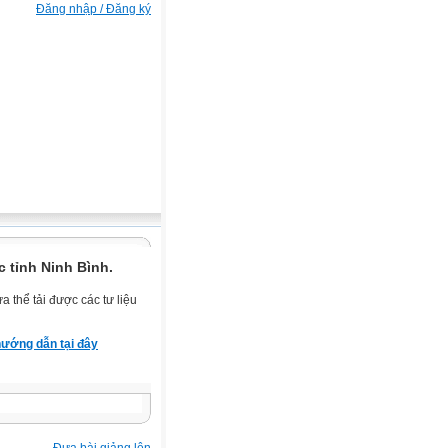
Đăng nhập / Đăng ký
 tỉnh Ninh Bình.
 thể tải được các tư liệu
ướng dẫn tại đây