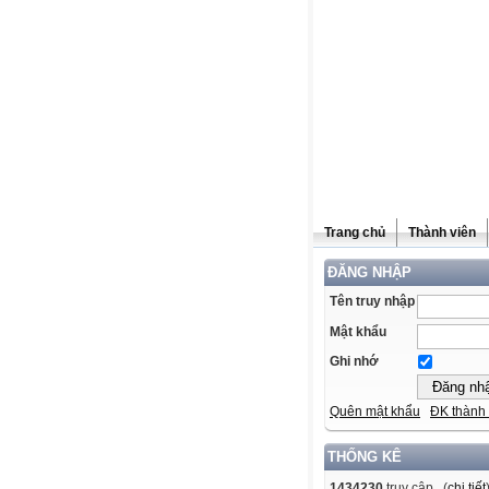
Trang chủ
Thành viên
ĐĂNG NHẬP
Tên truy nhập
Mật khẩu
Ghi nhớ
Quên mật khẩu
ĐK thành 
THỐNG KÊ
1434230
truy cập (
chi tiết