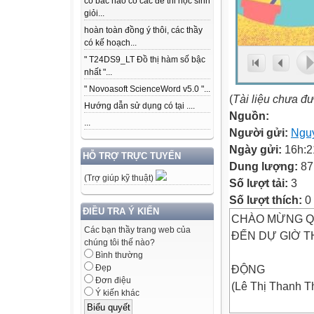
có bác nào có các để thi học sinh
giỏi...
hoàn toàn đồng ý thôi, các thầy
có kế hoạch...
" T24DS9_LT Đồ thị hàm số bậc
nhất "...
" Novoasoft ScienceWord v5.0 "...
(
Tài liệu chưa đ
Hướng dẫn sử dụng có tại ....
Nguồn:
...
Người gửi:
Nguy
Ngày gửi:
16h:2
HỖ TRỢ TRỰC TUYẾN
Dung lượng:
87
(Trợ giúp kỹ thuật)
Số lượt tải:
3
Số lượt thích:
0
ĐIỀU TRA Ý KIẾN
CHÀO MỪNG Q
Các bạn thầy trang web của
ĐẾN DỰ GIỜ 
chúng tôi thế nào?
Bình thường
ĐỘNG
Đẹp
Đơn điệu
(Lê Thị Thanh 
Ý kiến khác