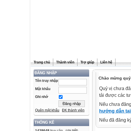
Trang chủ
Thành viên
Trợ giúp
Liên hệ
ĐĂNG NHẬP
Chào mừng quý v
Tên truy nhập
Quý vị chưa đă
Mật khẩu
tải được các tư
Ghi nhớ
Nếu chưa đăng
Quên mật khẩu
ĐK thành viên
hướng dẫn tại
Nếu đã đăng ký 
THỐNG KÊ
1428648
truy cập (
chi tiết
)