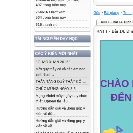
497
trong hôm nay
2646163
lượt xem
Gốc
>
Bài giảng
>
Trung
504
trong hôm nay
KNTT - Bài 14. Định
616
thành viên
KNTT - Bài 14. Đị
TÀI NGUYÊN DẠY HỌC
CÁC Ý KIẾN MỚI NHẤT
" CHÀO XUÂN 2013 " ...
Mời quý thầy cô và các em học
sinh tham...
THÂN TẶNG QUÝ THẦY CÔ. ...
CHÚC MỪNG NGÀY 8-3....
Mạng Violet mấy ngày nay chán
thiệt. Upload tài liệu...
Hướng dẫn giải và đóng góp ý
kiến về đề...
Hướng dẫn giải và đóng góp ý
kiến về đề...