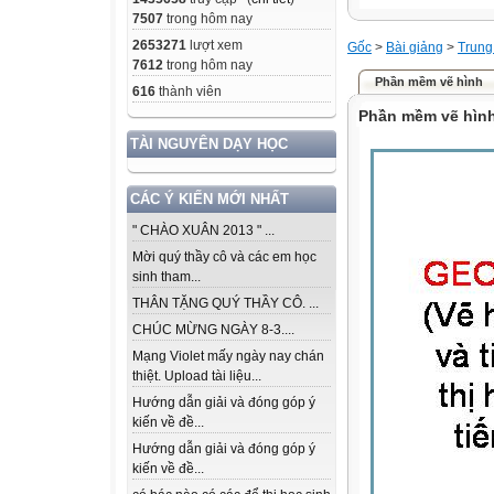
7507
trong hôm nay
2653271
lượt xem
Gốc
>
Bài giảng
>
Trung
7612
trong hôm nay
Phần mềm vẽ hình
616
thành viên
Phần mềm vẽ hìn
TÀI NGUYÊN DẠY HỌC
CÁC Ý KIẾN MỚI NHẤT
" CHÀO XUÂN 2013 " ...
Mời quý thầy cô và các em học
sinh tham...
THÂN TẶNG QUÝ THẦY CÔ. ...
CHÚC MỪNG NGÀY 8-3....
Mạng Violet mấy ngày nay chán
thiệt. Upload tài liệu...
Hướng dẫn giải và đóng góp ý
kiến về đề...
Hướng dẫn giải và đóng góp ý
kiến về đề...