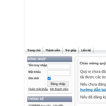
Trang chủ
Thành viên
Trợ giúp
Liên hệ
ĐĂNG NHẬP
Chào mừng quý v
Tên truy nhập
Quý vị chưa đă
Mật khẩu
tải được các tư
Ghi nhớ
Nếu chưa đăng
Quên mật khẩu
ĐK thành viên
hướng dẫn tại
Nếu đã đăng ký 
THỐNG KÊ
1435658
truy cập (
chi tiết
)