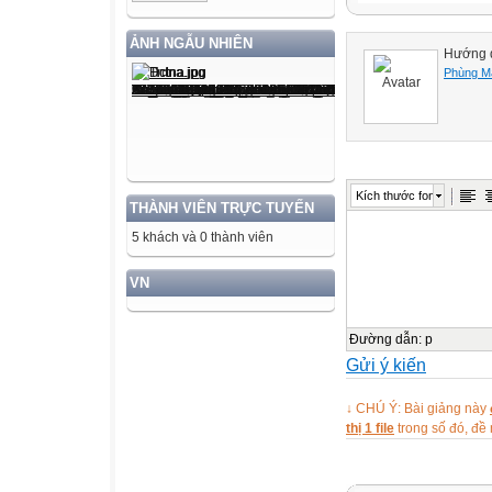
ẢNH NGẪU NHIÊN
Hướng d
Phùng M
Kích thước font
THÀNH VIÊN TRỰC TUYẾN
5 khách và 0 thành viên
VN
Đường dẫn
:
p
Gửi ý kiến
↓ CHÚ Ý: Bài giảng này
thị 1 file
trong số đó, đ