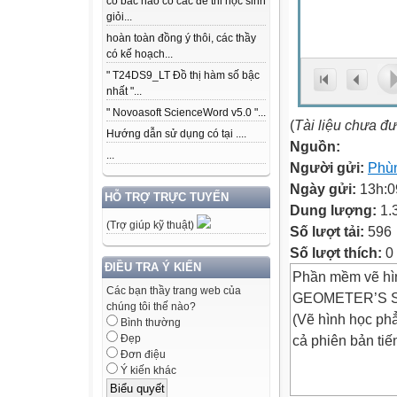
có bác nào có các để thi học sinh
giỏi...
hoàn toàn đồng ý thôi, các thầy
có kế hoạch...
" T24DS9_LT Đồ thị hàm số bậc
nhất "...
" Novoasoft ScienceWord v5.0 "...
(
Tài liệu chưa đ
Hướng dẫn sử dụng có tại ....
Nguồn:
...
Người gửi:
Phù
Ngày gửi:
13h:0
HỖ TRỢ TRỰC TUYẾN
Dung lượng:
1.
(Trợ giúp kỹ thuật)
Số lượt tải:
596
Số lượt thích:
0
ĐIỀU TRA Ý KIẾN
Phần mềm vẽ hì
Các bạn thầy trang web của
GEOMETER’S 
chúng tôi thế nào?
(Vẽ hình học phẳ
Bình thường
cả phiên bản tiế
Đẹp
Đơn điệu
Ý kiến khác