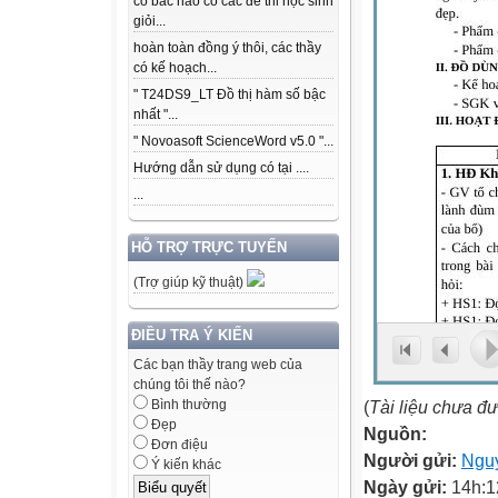
có bác nào có các để thi học sinh
giỏi...
hoàn toàn đồng ý thôi, các thầy
có kế hoạch...
" T24DS9_LT Đồ thị hàm số bậc
nhất "...
" Novoasoft ScienceWord v5.0 "...
Hướng dẫn sử dụng có tại ....
...
HỖ TRỢ TRỰC TUYẾN
(Trợ giúp kỹ thuật)
ĐIỀU TRA Ý KIẾN
Các bạn thầy trang web của
chúng tôi thế nào?
(
Tài liệu chưa đ
Bình thường
Đẹp
Nguồn:
Đơn điệu
Người gửi:
Ngu
Ý kiến khác
Ngày gửi:
14h:1