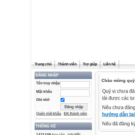
Trang chủ
Thành viên
Trợ giúp
Liên hệ
ĐĂNG NHẬP
Chào mừng quý v
Tên truy nhập
Quý vị chưa đă
Mật khẩu
tải được các tư
Ghi nhớ
Nếu chưa đăng
Quên mật khẩu
ĐK thành viên
hướng dẫn tại
Nếu đã đăng ký 
THỐNG KÊ
1421249
truy cập (
chi tiết
)