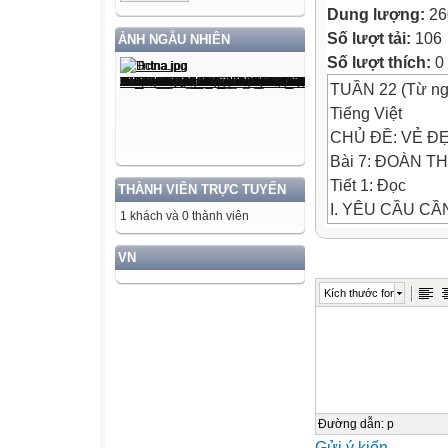
Dung lượng:
26
Số lượt tải:
106
ẢNH NGẪU NHIÊN
Số lượt thích:
0
TUẦN 22 (Từ ngà
Tiếng Việt
CHỦ ĐỀ: VẺ Đ
Bài 7: ĐOÀN 
Tiết 1: Đọc
THÀNH VIÊN TRỰC TUYẾN
I. YÊU CẦU CẦ
1 khách và 0 thành viên
- Đọc đúng và d
VN
giọng
Kích thước font
đọc và ngữ điệu
của
những người yêu
- Đọc hiểu: Niề
cảnh
huy hoàng của bi
Đường dẫn
:
p
Gửi ý kiến