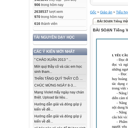
906
trong hôm nay
2638537
lượt xem
Gốc
>
Giáo án
>
Tiểu họ
970
trong hôm nay
BÀI SOẠN Tiếng Việ
616
thành viên
BÀI SOẠN Tiếng V
TÀI NGUYÊN DẠY HỌC
CÁC Ý KIẾN MỚI NHẤT
" CHÀO XUÂN 2013 " ...
Mời quý thầy cô và các em học
sinh tham...
THÂN TẶNG QUÝ THẦY CÔ. ...
CHÚC MỪNG NGÀY 8-3....
Mạng Violet mấy ngày nay chán
thiệt. Upload tài liệu...
Hướng dẫn giải và đóng góp ý
kiến về đề...
Hướng dẫn giải và đóng góp ý
kiến về đề...