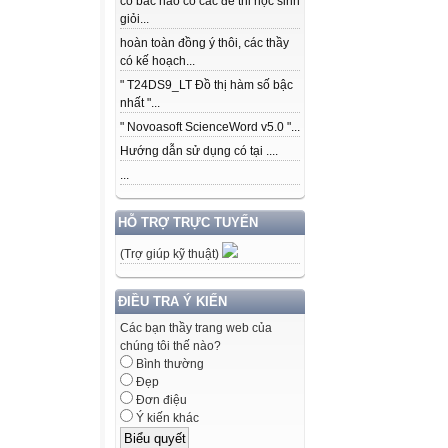
có bác nào có các để thi học sinh
giỏi...
hoàn toàn đồng ý thôi, các thầy
có kế hoạch...
" T24DS9_LT Đồ thị hàm số bậc
nhất "...
" Novoasoft ScienceWord v5.0 "...
Hướng dẫn sử dụng có tại ....
...
HỖ TRỢ TRỰC TUYẾN
(Trợ giúp kỹ thuật)
ĐIỀU TRA Ý KIẾN
Các bạn thầy trang web của
chúng tôi thế nào?
Bình thường
Đẹp
Đơn điệu
Ý kiến khác