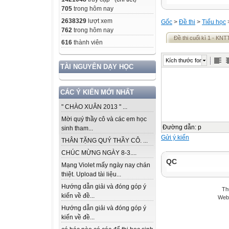
705
trong hôm nay
2638329
lượt xem
Gốc
>
Đề thi
>
Tiểu học
762
trong hôm nay
Đề thi cuối kì 1 - KNT
616
thành viên
Kích thước font
TÀI NGUYÊN DẠY HỌC
CÁC Ý KIẾN MỚI NHẤT
" CHÀO XUÂN 2013 " ...
Mời quý thầy cô và các em học
Đường dẫn
:
p
sinh tham...
Gửi ý kiến
THÂN TẶNG QUÝ THẦY CÔ. ...
CHÚC MỪNG NGÀY 8-3....
QC
Mạng Violet mấy ngày nay chán
thiệt. Upload tài liệu...
Hướng dẫn giải và đóng góp ý
Th
kiến về đề...
Webs
Hướng dẫn giải và đóng góp ý
kiến về đề...