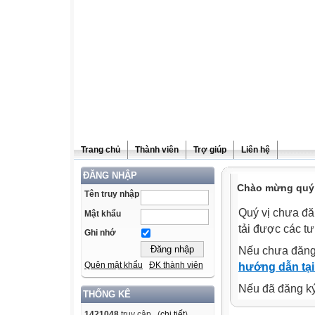
Trang chủ
Thành viên
Trợ giúp
Liên hệ
ĐĂNG NHẬP
Chào mừng quý v
Tên truy nhập
Quý vị chưa đă
Mật khẩu
tải được các tư
Ghi nhớ
Nếu chưa đăng
Quên mật khẩu
ĐK thành viên
hướng dẫn tại
Nếu đã đăng ký 
THỐNG KÊ
1421048
truy cập (
chi tiết
)