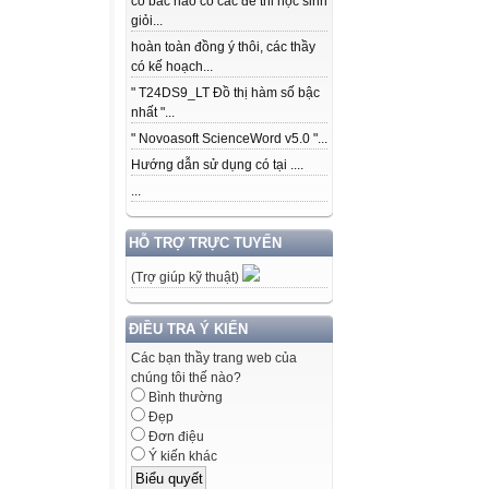
có bác nào có các để thi học sinh
giỏi...
hoàn toàn đồng ý thôi, các thầy
có kế hoạch...
" T24DS9_LT Đồ thị hàm số bậc
nhất "...
" Novoasoft ScienceWord v5.0 "...
Hướng dẫn sử dụng có tại ....
...
HỖ TRỢ TRỰC TUYẾN
(Trợ giúp kỹ thuật)
ĐIỀU TRA Ý KIẾN
Các bạn thầy trang web của
chúng tôi thế nào?
Bình thường
Đẹp
Đơn điệu
Ý kiến khác