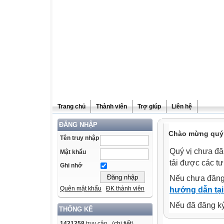
Trang chủ
Thành viên
Trợ giúp
Liên hệ
ĐĂNG NHẬP
Chào mừng quý v
Tên truy nhập
Quý vị chưa đă
Mật khẩu
tải được các tư
Ghi nhớ
Nếu chưa đăng
Quên mật khẩu
ĐK thành viên
hướng dẫn tại
Nếu đã đăng ký 
THỐNG KÊ
1421258
truy cập (
chi tiết
)