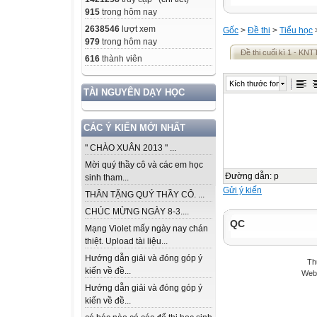
915
trong hôm nay
2638546
lượt xem
Gốc
>
Đề thi
>
Tiểu học
979
trong hôm nay
Đề thi cuối kì 1 - KNT
616
thành viên
Kích thước font
TÀI NGUYÊN DẠY HỌC
CÁC Ý KIẾN MỚI NHẤT
" CHÀO XUÂN 2013 " ...
Mời quý thầy cô và các em học
Đường dẫn
:
p
sinh tham...
Gửi ý kiến
THÂN TẶNG QUÝ THẦY CÔ. ...
CHÚC MỪNG NGÀY 8-3....
QC
Mạng Violet mấy ngày nay chán
thiệt. Upload tài liệu...
Hướng dẫn giải và đóng góp ý
Th
kiến về đề...
Webs
Hướng dẫn giải và đóng góp ý
kiến về đề...