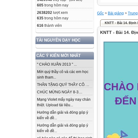
605
trong hôm nay
2638202
lượt xem
Gốc
>
Bài giảng
>
Trung
635
trong hôm nay
KNTT - Bài 14. Định
616
thành viên
KNTT - Bài 14. Đị
TÀI NGUYÊN DẠY HỌC
CÁC Ý KIẾN MỚI NHẤT
" CHÀO XUÂN 2013 " ...
Mời quý thầy cô và các em học
sinh tham...
THÂN TẶNG QUÝ THẦY CÔ. ...
CHÚC MỪNG NGÀY 8-3....
Mạng Violet mấy ngày nay chán
thiệt. Upload tài liệu...
Hướng dẫn giải và đóng góp ý
kiến về đề...
Hướng dẫn giải và đóng góp ý
kiến về đề...