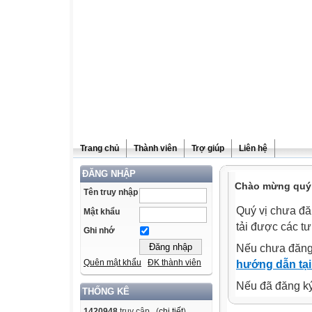
Trang chủ
Thành viên
Trợ giúp
Liên hệ
ĐĂNG NHẬP
Chào mừng quý v
Tên truy nhập
Quý vị chưa đă
Mật khẩu
tải được các tư
Ghi nhớ
Nếu chưa đăng
Quên mật khẩu
ĐK thành viên
hướng dẫn tại
Nếu đã đăng ký 
THỐNG KÊ
1420948
truy cập (
chi tiết
)