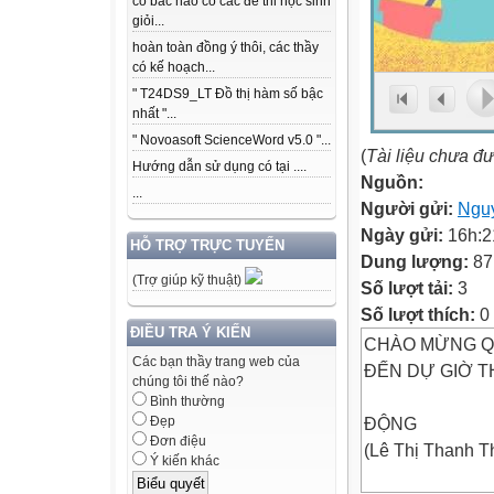
có bác nào có các để thi học sinh
giỏi...
hoàn toàn đồng ý thôi, các thầy
có kế hoạch...
" T24DS9_LT Đồ thị hàm số bậc
nhất "...
" Novoasoft ScienceWord v5.0 "...
(
Tài liệu chưa đ
Hướng dẫn sử dụng có tại ....
Nguồn:
...
Người gửi:
Nguy
Ngày gửi:
16h:2
HỖ TRỢ TRỰC TUYẾN
Dung lượng:
87
(Trợ giúp kỹ thuật)
Số lượt tải:
3
Số lượt thích:
0
ĐIỀU TRA Ý KIẾN
CHÀO MỪNG Q
Các bạn thầy trang web của
ĐẾN DỰ GIỜ 
chúng tôi thế nào?
Bình thường
ĐỘNG
Đẹp
Đơn điệu
(Lê Thị Thanh 
Ý kiến khác