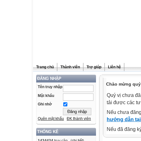
Trang chủ
Thành viên
Trợ giúp
Liên hệ
ĐĂNG NHẬP
Chào mừng quý v
Tên truy nhập
Quý vị chưa đă
Mật khẩu
tải được các tư
Ghi nhớ
Nếu chưa đăng
Quên mật khẩu
ĐK thành viên
hướng dẫn tại
Nếu đã đăng ký 
THỐNG KÊ
1424424
truy cập (
chi tiết
)