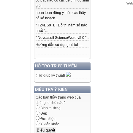
có bác nào có các để thi học sinh
Webs
giỏi...
hoàn toàn đồng ý thôi, các thầy
có kế hoạch...
" T24DS9_LT Đồ thị hàm số bậc
nhất "...
" Novoasoft ScienceWord v5.0 "...
Hướng dẫn sử dụng có tại ....
...
HỖ TRỢ TRỰC TUYẾN
(Trợ giúp kỹ thuật)
ĐIỀU TRA Ý KIẾN
Các bạn thầy trang web của
chúng tôi thế nào?
Bình thường
Đẹp
Đơn điệu
Ý kiến khác