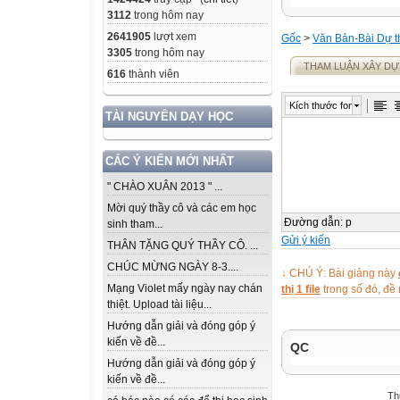
3112
trong hôm nay
2641905
lượt xem
Gốc
>
Văn Bản-Bài Dự t
3305
trong hôm nay
THAM LUẬN XÂY D
616
thành viên
Kích thước font
TÀI NGUYÊN DẠY HỌC
CÁC Ý KIẾN MỚI NHẤT
" CHÀO XUÂN 2013 " ...
Mời quý thầy cô và các em học
Đường dẫn
:
p
sinh tham...
Gửi ý kiến
THÂN TẶNG QUÝ THẦY CÔ. ...
CHÚC MỪNG NGÀY 8-3....
↓ CHÚ Ý: Bài giảng này
Mạng Violet mấy ngày nay chán
thị 1 file
trong số đó, đ
thiệt. Upload tài liệu...
Hướng dẫn giải và đóng góp ý
kiến về đề...
QC
Hướng dẫn giải và đóng góp ý
kiến về đề...
Th