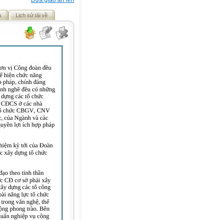
Đưa giáo án lên
ả
Lịch sử tải về