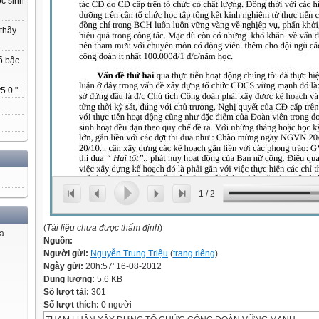
ọc sinh
 thầy
ố bậc
.0 "...
...
1
/
2
(
Tài liệu chưa được thẩm định
)
ủa
Nguồn:
Người gửi:
Nguyễn Trung Triệu
(
trang riêng
)
Ngày gửi:
20h:57' 16-08-2012
Dung lượng:
5.6 KB
Số lượt tải:
301
Số lượt thích:
0 người