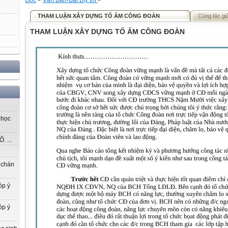
Gốc
>
Văn Bản-Bài Dự thi
>
THAM LUẬN XÂY DỰNG TỔ ẤM CÔNG ĐOÀN
Cùng tác gi
THAM LUẬN XÂY DỰNG TỔ ẤM CÔNG ĐOÀN
 học
 ...
.
 chán
óp ý
óp ý