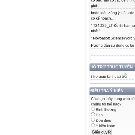
có bác nào có các để thi h
giỏi...
hoàn toàn đồng ý thôi, các
có kế hoạch...
" T24DS9_LT Đồ thị hàm s
nhất "...
" Novoasoft ScienceWord v5
Hướng dẫn sử dụng có tại .
...
HỖ TRỢ TRỰC TUYẾN
(Trợ giúp kỹ thuật)
ĐIỀU TRA Ý KIẾN
Các bạn thầy trang web c
chúng tôi thế nào?
Bình thường
Đẹp
Đơn điệu
Ý kiến khác