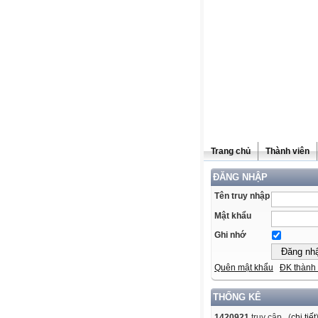
Trang chủ
Thành viên
ĐĂNG NHẬP
Tên truy nhập
Mật khẩu
Ghi nhớ
Quên mật khẩu
ĐK thành 
THỐNG KÊ
1420921
truy cập (
chi tiết