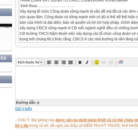
THAM LUẬN XÂY DỰNG TỔ CHỨC CÔNG ĐOÀN VỮNG MẠNH
Kính thưa…………………………
Xây dựng tổ chức Công đoàn vững mạnh là vấn đề mà tất cả các đơn 
sức quan tâm. Công đoàn có vững mạnh mới có đủ vị thế để thể hiện
bản của mình là đại diện, bảo vệ quyền và lợi ích hợp pháp, chính đ
xây dựng CĐCS vững mạnh ở CĐ mỗi ngành nghề đều có những bước 
CĐ trường THCS Nậm Mười việc xây dựng các tổ chức công đoàn cơ s
trọng bởi chúng tôi ý thức rằng: CĐCS ở các nhà trường là nền tảng c
trực tiếp vận động tổ chức CBGV, CNV thực hiện chủ trương, đường lố
của Nhà nước, của Ngành và các NQ của Đảng . Đặc biệt là nơi trực tiế
vệ quyền lợi ích hợp pháp chính đáng của Đoàn viên và lao động.
YẾN
Qua nghe Báo cáo tổng kết nhiệm kỳ và phương hướng công tác nhiệm
Kích thước font
tịch, tôi mạnh dạn đề xuất một số ý kiến như sau trong công tác xây 
mạnh.
Trước hết CĐ cần quán triệt và thực hiện tốt quan điểm chỉ đạo th
CĐVN, NQ của BCH Tổng LĐLĐ. Bên cạnh đó tổ chức CĐ cơ sở phải 
máy BCH có năng lực, thường xuyên chăm lo xây dựng các tổ công đo
của đơn vị. BCH nên có những đ/c ngoài năng lực tổ chức các hoạt độ
chuyên môn còn có năng khiếu trong văn nghệ, thể dục thể thao... điều đ
Đường dẫn
:
p
chức họat động phát động phong trào. Bên cạnh đó cần tổ chức cho c
Gửi ý kiến
gia các lớp tập huấn nghiệp vụ công tác CĐ do CĐ cấp trên tổ chức có
với các hình thức tổ chức bồi dưỡng trên cần tổ chức học tập tổng kết 
↓ CHÚ Ý: Bài giảng này
được nén lại dưới dạng RAR và có thể chứa nhi
công tác để giúp các đồng chí trong BCH luôn luôn vững vàng về nghịêp
thị 1 file
trong số đó, đề nghị các thầy cô KIỂM TRA KỸ TRƯỚC KHI NH
tự tin và có hiệu quả trong công tác. Mặc dù còn có những khó khăn v
CĐ nên tham mưu với chuyên môn có động viên thêm cho đội ngũ các 