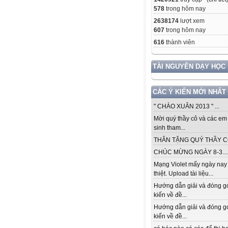
578
trong hôm nay
2638174
lượt xem
607
trong hôm nay
616
thành viên
TÀI NGUYÊN DẠY HỌC
CÁC Ý KIẾN MỚI NHẤT
" CHÀO XUÂN 2013 " ...
Mời quý thầy cô và các em
sinh tham...
THÂN TẶNG QUÝ THẦY CÔ.
CHÚC MỪNG NGÀY 8-3...
Mạng Violet mấy ngày nay
thiệt. Upload tài liệu...
Hướng dẫn giải và đóng g
kiến về đề...
Hướng dẫn giải và đóng g
kiến về đề...