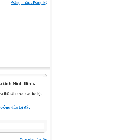
Đăng nhập / Đăng ký
 tỉnh Ninh Bình.
 thể tải được các tư liệu
ướng dẫn tại đây