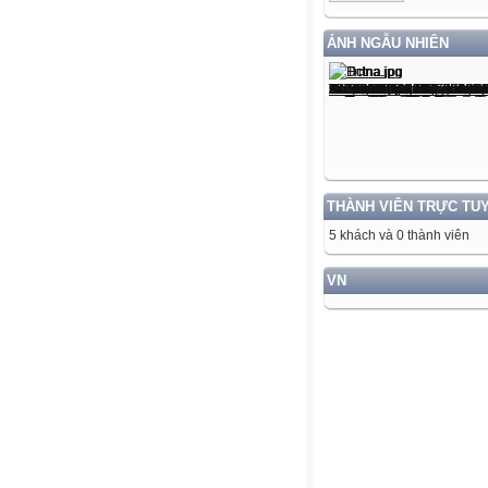
ẢNH NGẪU NHIÊN
THÀNH VIÊN TRỰC TU
5 khách và 0 thành viên
VN