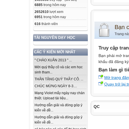
6885
trong hôm nay
2652610
lượt xem
6951
trong hôm nay
616
thành viên
Bạn 
Trang nà
TÀI NGUYÊN DẠY HỌC
Truy cập tra
CÁC Ý KIẾN MỚI NHẤT
Bạn phải mở tra
" CHÀO XUÂN 2013 " ...
khẩu đã đăng ký 
Mời quý thầy cô và các em học
Bạn làm gì ti
sinh tham...
Mở trang đă
THÂN TẶNG QUÝ THẦY CÔ. ...
Quay trở lại 
CHÚC MỪNG NGÀY 8-3....
Mạng Violet mấy ngày nay chán
thiệt. Upload tài liệu...
Hướng dẫn giải và đóng góp ý
QC
kiến về đề...
Hướng dẫn giải và đóng góp ý
kiến về đề...