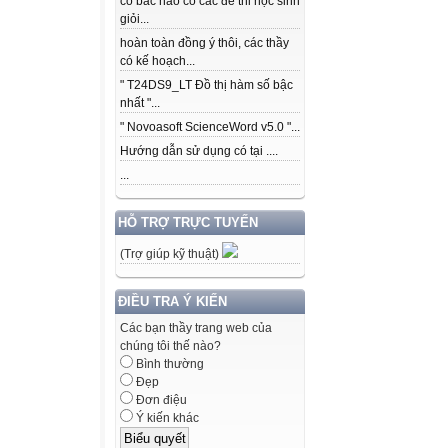
có bác nào có các để thi học sinh
giỏi...
hoàn toàn đồng ý thôi, các thầy
có kế hoạch...
" T24DS9_LT Đồ thị hàm số bậc
nhất "...
" Novoasoft ScienceWord v5.0 "...
Hướng dẫn sử dụng có tại ....
...
HỖ TRỢ TRỰC TUYẾN
(Trợ giúp kỹ thuật)
ĐIỀU TRA Ý KIẾN
Các bạn thầy trang web của
chúng tôi thế nào?
Bình thường
Đẹp
Đơn điệu
Ý kiến khác