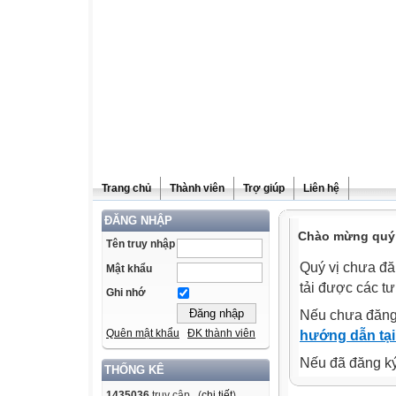
Trang chủ
Thành viên
Trợ giúp
Liên hệ
ĐĂNG NHẬP
Chào mừng quý v
Tên truy nhập
Quý vị chưa đă
Mật khẩu
tải được các tư
Ghi nhớ
Nếu chưa đăng
Quên mật khẩu
ĐK thành viên
hướng dẫn tại
Nếu đã đăng ký 
THỐNG KÊ
1435036
truy cập (
chi tiết
)