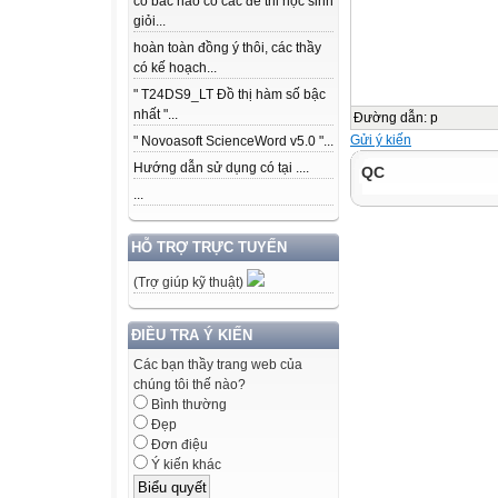
có bác nào có các để thi học sinh
giỏi...
hoàn toàn đồng ý thôi, các thầy
có kế hoạch...
" T24DS9_LT Đồ thị hàm số bậc
nhất "...
Đường dẫn
:
p
Gửi ý kiến
" Novoasoft ScienceWord v5.0 "...
Hướng dẫn sử dụng có tại ....
QC
...
HỖ TRỢ TRỰC TUYẾN
(Trợ giúp kỹ thuật)
ĐIỀU TRA Ý KIẾN
Các bạn thầy trang web của
chúng tôi thế nào?
Bình thường
Đẹp
Đơn điệu
Ý kiến khác