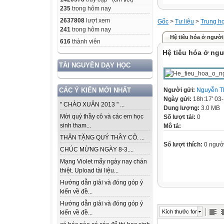
235
trong hôm nay
2637808
lượt xem
Gốc
>
Tư liệu
>
Trung h
241
trong hôm nay
Hệ tiêu hóa ở người
616
thành viên
Hệ tiêu hóa ở ng
TÀI NGUYÊN DẠY HỌC
Người gửi:
Nguyễn T
CÁC Ý KIẾN MỚI NHẤT
Ngày gửi:
18h:17' 03
" CHÀO XUÂN 2013 " ...
Dung lượng:
3.0 MB
Mời quý thầy cô và các em học
Số lượt tải:
0
sinh tham...
Mô tả:
THÂN TẶNG QUÝ THẦY CÔ. ...
Số lượt thích:
0 ngườ
CHÚC MỪNG NGÀY 8-3....
Mạng Violet mấy ngày nay chán
thiệt. Upload tài liệu...
Hướng dẫn giải và đóng góp ý
kiến về đề...
Hướng dẫn giải và đóng góp ý
Kích thước font
kiến về đề...