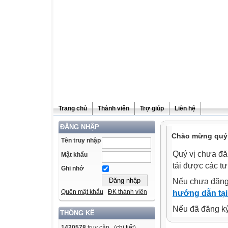
Trang chủ
Thành viên
Trợ giúp
Liên hệ
ĐĂNG NHẬP
Chào mừng quý v
Tên truy nhập
Quý vị chưa đă
Mật khẩu
tải được các tư
Ghi nhớ
Nếu chưa đăng
Quên mật khẩu
ĐK thành viên
hướng dẫn tại
Nếu đã đăng ký 
THỐNG KÊ
1420578
truy cập (
chi tiết
)