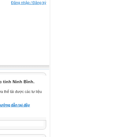
Đăng nhập / Đăng ký
 tỉnh Ninh Bình.
 thể tải được các tư liệu
ướng dẫn tại đây