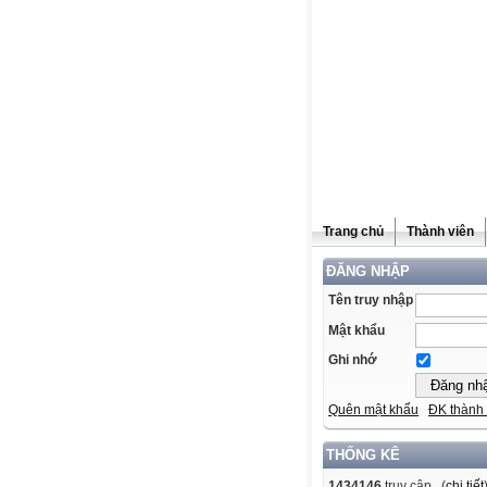
Trang chủ
Thành viên
ĐĂNG NHẬP
Tên truy nhập
Mật khẩu
Ghi nhớ
Quên mật khẩu
ĐK thành 
THỐNG KÊ
1434146
truy cập (
chi tiết