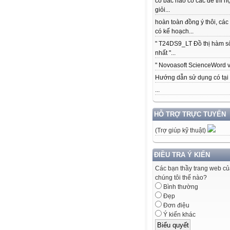
có bác nào có các để thi h
giỏi...
hoàn toàn đồng ý thôi, các
có kế hoạch...
" T24DS9_LT Đồ thị hàm s
nhất "...
" Novoasoft ScienceWord v5
Hướng dẫn sử dụng có tại .
...
HỖ TRỢ TRỰC TUYẾN
(Trợ giúp kỹ thuật)
ĐIỀU TRA Ý KIẾN
Các bạn thầy trang web c
chúng tôi thế nào?
Bình thường
Đẹp
Đơn điệu
Ý kiến khác