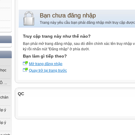
Bạn chưa đăng nhập
Trang này yêu cầu bạn phải đăng nhập mới truy cập được
Truy cập trang này như thế nào?
Bạn phải mở trang đăng nhập, sau đó điền chính xác tên truy nhập 
ký rồi nhấn nút "Đăng nhập" ở phía dưới.
Bạn làm gì tiếp theo?
Mở trang đăng nhập
 học
Quay trở lại trang trước
 ...
.
QC
 chán
óp ý
óp ý