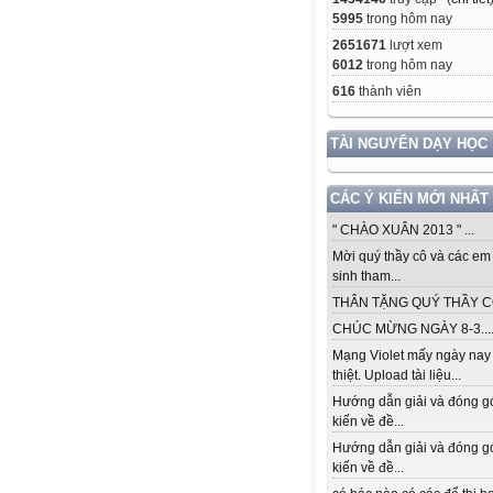
5995
trong hôm nay
2651671
lượt xem
6012
trong hôm nay
616
thành viên
TÀI NGUYÊN DẠY HỌC
CÁC Ý KIẾN MỚI NHẤT
" CHÀO XUÂN 2013 " ...
Mời quý thầy cô và các em
sinh tham...
THÂN TẶNG QUÝ THẦY CÔ.
CHÚC MỪNG NGÀY 8-3...
Mạng Violet mấy ngày nay
thiệt. Upload tài liệu...
Hướng dẫn giải và đóng g
kiến về đề...
Hướng dẫn giải và đóng g
kiến về đề...