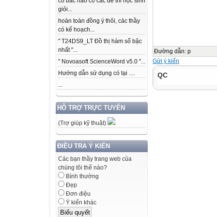
có bác nào có các để thi học sinh
giỏi...
hoàn toàn đồng ý thôi, các thầy
có kế hoạch...
" T24DS9_LT Đồ thị hàm số bậc
nhất "...
Đường dẫn
:
p
Gửi ý kiến
" Novoasoft ScienceWord v5.0 "...
Hướng dẫn sử dụng có tại ....
QC
...
HỖ TRỢ TRỰC TUYẾN
(Trợ giúp kỹ thuật)
ĐIỀU TRA Ý KIẾN
Các bạn thầy trang web của
chúng tôi thế nào?
Bình thường
Đẹp
Đơn điệu
Ý kiến khác