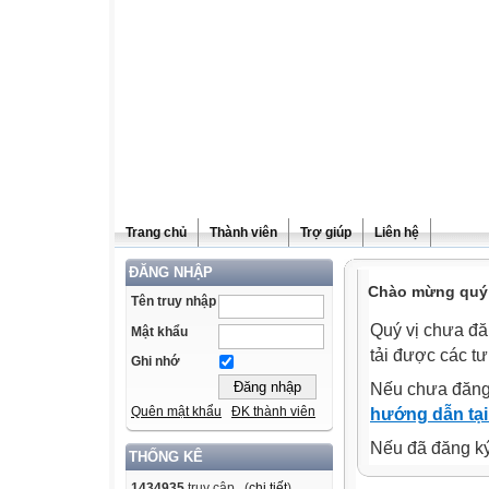
Trang chủ
Thành viên
Trợ giúp
Liên hệ
ĐĂNG NHẬP
Chào mừng quý v
Tên truy nhập
Quý vị chưa đă
Mật khẩu
tải được các tư
Ghi nhớ
Nếu chưa đăng
Quên mật khẩu
ĐK thành viên
hướng dẫn tại
Nếu đã đăng ký 
THỐNG KÊ
1434935
truy cập (
chi tiết
)