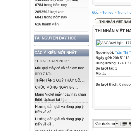
6784
trong hôm nay
2652502
lượt xem
Gốc
>
Tư liệu
>
Trung h
6843
trong hôm nay
THI NHÂN VIỆT NAM
616
thành viên
THI NHÂN VIỆT N
TÀI NGUYÊN DẠY HỌC
Người gửi:
Trần Thị
CÁC Ý KIẾN MỚI NHẤT
Ngày gửi:
20h:51' 18
" CHÀO XUÂN 2013 " ...
Dung lượng:
174.1 K
Mời quý thầy cô và các em học
Số lượt tải:
1
sinh tham...
Mô tả:
THÂN TẶNG QUÝ THẦY CÔ. ...
Số lượt thích:
0 ngườ
CHÚC MỪNG NGÀY 8-3....
Mạng Violet mấy ngày nay chán
thiệt. Upload tài liệu...
Hướng dẫn giải và đóng góp ý
kiến về đề...
Hướng dẫn giải và đóng góp ý
Kích thước font
kiến về đề...