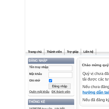
Trang chủ
Thành viên
Trợ giúp
Liên hệ
ĐĂNG NHẬP
Chào mừng quý v
Tên truy nhập
Quý vị chưa đă
Mật khẩu
tải được các tư
Ghi nhớ
Nếu chưa đăng
Quên mật khẩu
ĐK thành viên
hướng dẫn tại
Nếu đã đăng ký 
THỐNG KÊ
1428230
truy cập (
chi tiết
)