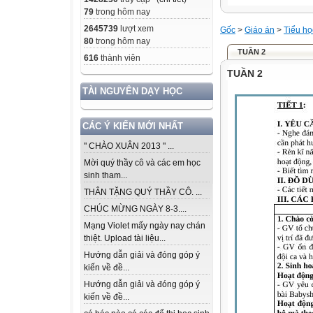
79
trong hôm nay
2645739
lượt xem
Gốc
>
Giáo án
>
Tiểu họ
80
trong hôm nay
TUẦN 2
616
thành viên
TUẦN 2
TÀI NGUYÊN DẠY HỌC
CÁC Ý KIẾN MỚI NHẤT
" CHÀO XUÂN 2013 " ...
Mời quý thầy cô và các em học
sinh tham...
THÂN TẶNG QUÝ THẦY CÔ. ...
CHÚC MỪNG NGÀY 8-3....
Mạng Violet mấy ngày nay chán
thiệt. Upload tài liệu...
Hướng dẫn giải và đóng góp ý
kiến về đề...
Hướng dẫn giải và đóng góp ý
kiến về đề...