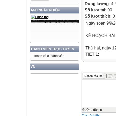
Dung lượng:
4.
Số lượt tải:
90
ẢNH NGẪU NHIÊN
Số lượt thích:
0
Ngày soạn 9/9/
KẾ HOẠCH BÀI
Thứ hai, ngày 1
THÀNH VIÊN TRỰC TUYẾN
TIẾT 1:
1 khách và 0 thành viên
HOẠT ĐỘNG TR
SINH HOẠT DƯ
VN
I. YÊU CẦU CẦ
Kích thước font
- Nghe đánh giá
những ưu điểm
cần phát huy và
- Rèn kĩ năng chú
giác tham gia cá
hoạt động,
Đường dẫn
:
p
Gửi ý kiến