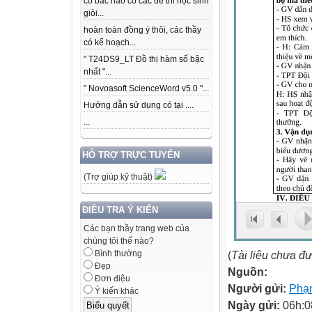
có bác nào có các để thi học sinh
giỏi...
hoàn toàn đồng ý thôi, các thầy
có kế hoạch...
" T24DS9_LT Đồ thị hàm số bậc
nhất "...
" Novoasoft ScienceWord v5.0 "...
Hướng dẫn sử dụng có tại ....
...
HỖ TRỢ TRỰC TUYẾN
(Trợ giúp kỹ thuật)
ĐIỀU TRA Ý KIẾN
Các bạn thầy trang web của
chúng tôi thế nào?
(
Tài liệu chưa đ
Bình thường
Đẹp
Nguồn:
Đơn điệu
Người gửi:
Phạm
Ý kiến khác
Ngày gửi:
06h:0