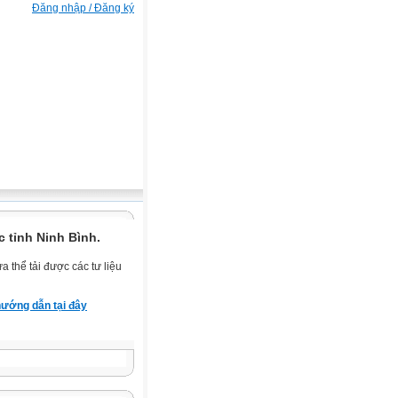
Đăng nhập / Đăng ký
 tỉnh Ninh Bình.
 thể tải được các tư liệu
ướng dẫn tại đây