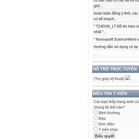
có bác nào có các để thi h
giỏi...
hoàn toàn đồng ý thôi, các
có kế hoạch...
" T24DS9_LT Đồ thị hàm s
nhất "...
" Novoasoft ScienceWord v5
Hướng dẫn sử dụng có tại .
...
HỖ TRỢ TRỰC TUYẾN
(Trợ giúp kỹ thuật)
ĐIỀU TRA Ý KIẾN
Các bạn thầy trang web c
chúng tôi thế nào?
Bình thường
Đẹp
Đơn điệu
Ý kiến khác