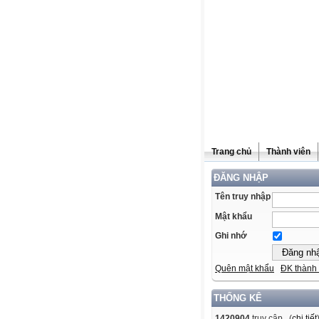
Trang chủ
Thành viên
ĐĂNG NHẬP
Tên truy nhập
Mật khẩu
Ghi nhớ
Quên mật khẩu
ĐK thành 
THỐNG KÊ
1420904
truy cập (
chi tiết