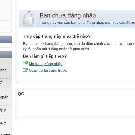
Bạn chưa đăng nhập
Trang này yêu cầu bạn phải đăng nhập mới truy cập được
Truy cập trang này như thế nào?
Bạn phải mở trang đăng nhập, sau đó điền chính xác tên truy nhập 
ký rồi nhấn nút "Đăng nhập" ở phía dưới.
Bạn làm gì tiếp theo?
Mở trang đăng nhập
 học
Quay trở lại trang trước
 ...
.
QC
 chán
óp ý
óp ý