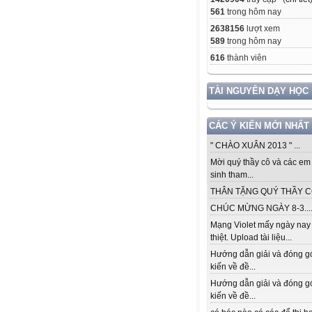
561
trong hôm nay
2638156
lượt xem
589
trong hôm nay
616
thành viên
TÀI NGUYÊN DẠY HỌC
CÁC Ý KIẾN MỚI NHẤT
" CHÀO XUÂN 2013 " ...
Mời quý thầy cô và các em
sinh tham...
THÂN TẶNG QUÝ THẦY CÔ.
CHÚC MỪNG NGÀY 8-3...
Mạng Violet mấy ngày nay
thiệt. Upload tài liệu...
Hướng dẫn giải và đóng g
kiến về đề...
Hướng dẫn giải và đóng g
kiến về đề...