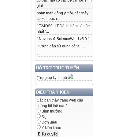
có bác nào có các để thi học sinh
giỏi...
hoàn toàn đồng ý thôi, các thầy
có kế hoạch...
" T24DS9_LT Đồ thị hàm số bậc
nhất "...
" Novoasoft ScienceWord v5.0 "...
Hướng dẫn sử dụng có tại ....
...
HỖ TRỢ TRỰC TUYẾN
(Trợ giúp kỹ thuật)
ĐIỀU TRA Ý KIẾN
Các bạn thầy trang web của
chúng tôi thế nào?
Bình thường
Đẹp
Đơn điệu
Ý kiến khác