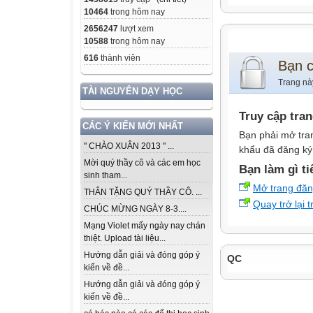
10464
trong hôm nay
2656247
lượt xem
10588
trong hôm nay
616
thành viên
Bạn 
Trang nà
TÀI NGUYÊN DẠY HỌC
Truy cập tra
CÁC Ý KIẾN MỚI NHẤT
Bạn phải mở tra
" CHÀO XUÂN 2013 " ...
khẩu đã đăng ký 
Mời quý thầy cô và các em học
Bạn làm gì ti
sinh tham...
Mở trang đă
THÂN TẶNG QUÝ THẦY CÔ. ...
Quay trở lại 
CHÚC MỪNG NGÀY 8-3....
Mạng Violet mấy ngày nay chán
thiệt. Upload tài liệu...
Hướng dẫn giải và đóng góp ý
QC
kiến về đề...
Hướng dẫn giải và đóng góp ý
kiến về đề...