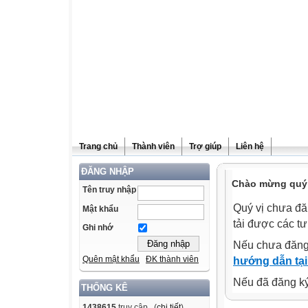
Trang chủ
Thành viên
Trợ giúp
Liên hệ
ĐĂNG NHẬP
Chào mừng quý v
Tên truy nhập
Quý vị chưa đă
Mật khẩu
tải được các tư
Ghi nhớ
Nếu chưa đăng
Quên mật khẩu
ĐK thành viên
hướng dẫn tại
Nếu đã đăng ký 
THỐNG KÊ
1438615
truy cập (
chi tiết
)