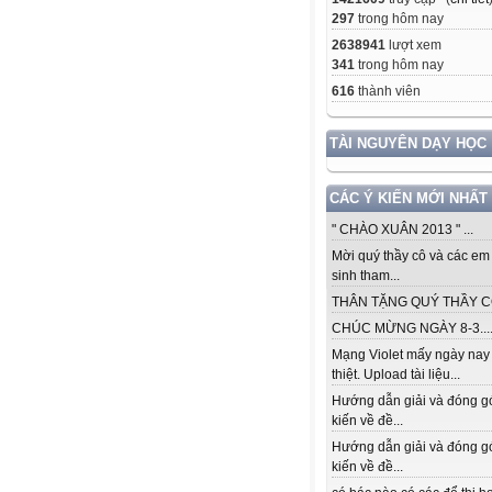
297
trong hôm nay
2638941
lượt xem
341
trong hôm nay
616
thành viên
TÀI NGUYÊN DẠY HỌC
CÁC Ý KIẾN MỚI NHẤT
" CHÀO XUÂN 2013 " ...
Mời quý thầy cô và các em
sinh tham...
THÂN TẶNG QUÝ THẦY CÔ.
CHÚC MỪNG NGÀY 8-3...
Mạng Violet mấy ngày nay
thiệt. Upload tài liệu...
Hướng dẫn giải và đóng g
kiến về đề...
Hướng dẫn giải và đóng g
kiến về đề...