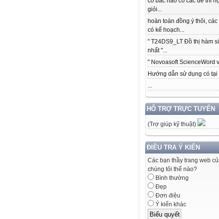
có bác nào có các để thi h
giỏi...
hoàn toàn đồng ý thôi, các
có kế hoạch...
" T24DS9_LT Đồ thị hàm s
nhất "...
" Novoasoft ScienceWord v5
Hướng dẫn sử dụng có tại .
...
HỖ TRỢ TRỰC TUYẾN
(Trợ giúp kỹ thuật)
ĐIỀU TRA Ý KIẾN
Các bạn thầy trang web c
chúng tôi thế nào?
Bình thường
Đẹp
Đơn điệu
Ý kiến khác