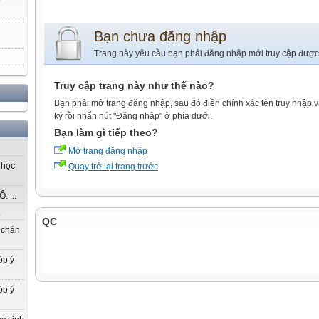
Bạn chưa đăng nhập
Trang này yêu cầu bạn phải đăng nhập mới truy cập được
Truy cập trang này như thế nào?
Bạn phải mở trang đăng nhập, sau đó điền chính xác tên truy nhập 
ký rồi nhấn nút "Đăng nhập" ở phía dưới.
Bạn làm gì tiếp theo?
Mở trang đăng nhập
 học
Quay trở lại trang trước
 ...
.
QC
 chán
óp ý
óp ý