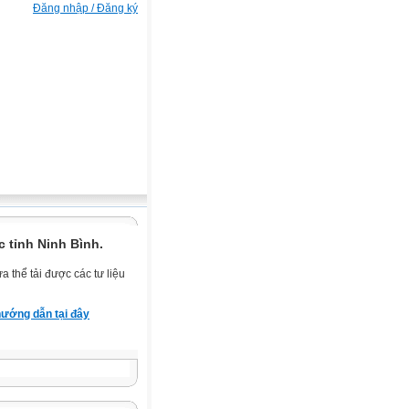
Đăng nhập / Đăng ký
 tỉnh Ninh Bình.
 thể tải được các tư liệu
ướng dẫn tại đây