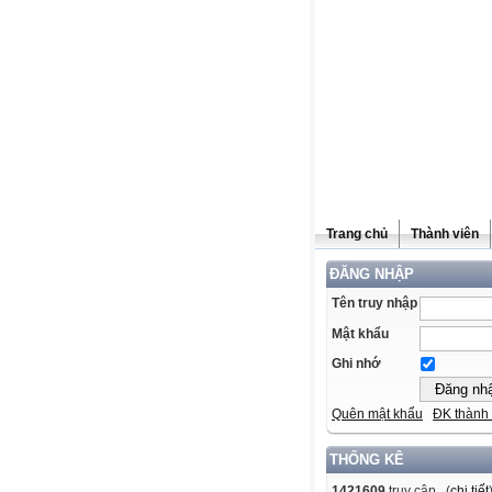
Trang chủ
Thành viên
ĐĂNG NHẬP
Tên truy nhập
Mật khẩu
Ghi nhớ
Quên mật khẩu
ĐK thành 
THỐNG KÊ
1421609
truy cập (
chi tiết