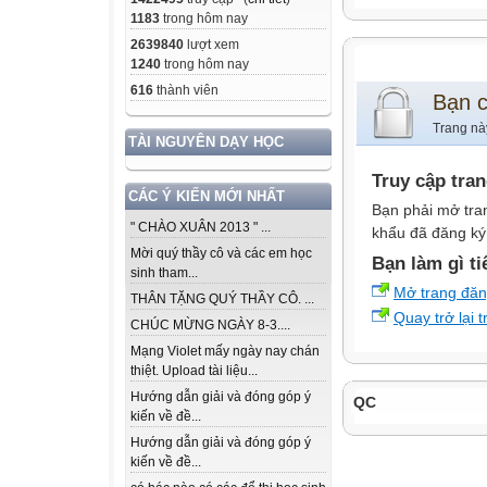
1183
trong hôm nay
2639840
lượt xem
1240
trong hôm nay
616
thành viên
Bạn 
Trang nà
TÀI NGUYÊN DẠY HỌC
Truy cập tra
CÁC Ý KIẾN MỚI NHẤT
Bạn phải mở tra
" CHÀO XUÂN 2013 " ...
khẩu đã đăng ký 
Mời quý thầy cô và các em học
Bạn làm gì ti
sinh tham...
Mở trang đă
THÂN TẶNG QUÝ THẦY CÔ. ...
Quay trở lại 
CHÚC MỪNG NGÀY 8-3....
Mạng Violet mấy ngày nay chán
thiệt. Upload tài liệu...
Hướng dẫn giải và đóng góp ý
QC
kiến về đề...
Hướng dẫn giải và đóng góp ý
kiến về đề...