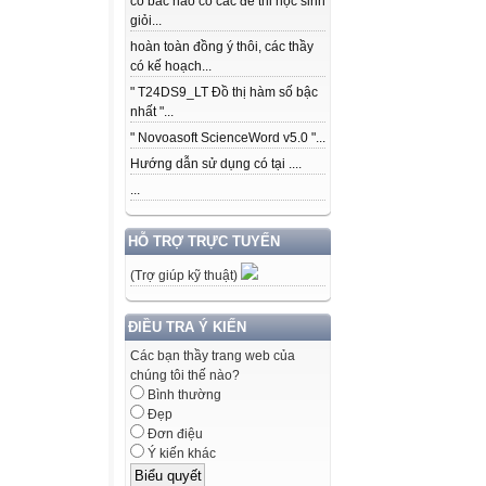
có bác nào có các để thi học sinh
giỏi...
hoàn toàn đồng ý thôi, các thầy
có kế hoạch...
" T24DS9_LT Đồ thị hàm số bậc
nhất "...
" Novoasoft ScienceWord v5.0 "...
Hướng dẫn sử dụng có tại ....
...
HỖ TRỢ TRỰC TUYẾN
(Trợ giúp kỹ thuật)
ĐIỀU TRA Ý KIẾN
Các bạn thầy trang web của
chúng tôi thế nào?
Bình thường
Đẹp
Đơn điệu
Ý kiến khác