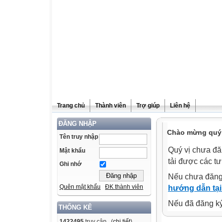
Trang chủ
Thành viên
Trợ giúp
Liên hệ
ĐĂNG NHẬP
Chào mừng quý v
Tên truy nhập
Quý vị chưa đă
Mật khẩu
tải được các tư
Ghi nhớ
Nếu chưa đăng
Quên mật khẩu
ĐK thành viên
hướng dẫn tại
Nếu đã đăng ký 
THỐNG KÊ
1422495
truy cập (
chi tiết
)