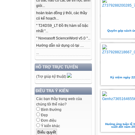
có bác nào có các để thi học sinh
giỏi...
hoàn toàn đồng ý thôi, các thầy
có kế hoạch...
" T24DS9_LT Đồ thị hàm số bậc
Quyên góp sách ủ
nhất "...
" Novoasoft ScienceWord v5.0 "...
Hướng dẫn sử dụng có tại ....
...
HỖ TRỢ TRỰC TUYẾN
(Trợ giúp kỹ thuật)
Kỷ niệm ngày 22
ĐIỀU TRA Ý KIẾN
Các bạn thầy trang web của
chúng tôi thế nào?
Bình thường
Đẹp
Đơn điệu
Hưởng ứng tuần lễ h
Ý kiến khác
suốt đời năm 2