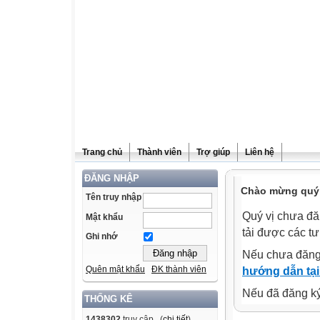
Trang chủ
Thành viên
Trợ giúp
Liên hệ
ĐĂNG NHẬP
Chào mừng quý v
Tên truy nhập
Quý vị chưa đă
Mật khẩu
tải được các tư
Ghi nhớ
Nếu chưa đăng
Quên mật khẩu
ĐK thành viên
hướng dẫn tại
Nếu đã đăng ký 
THỐNG KÊ
1438302
truy cập (
chi tiết
)