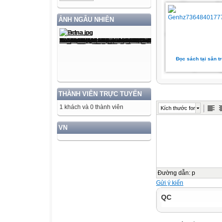
ẢNH NGẪU NHIÊN
Đọc sách tại sân t
THÀNH VIÊN TRỰC TUYẾN
1 khách và 0 thành viên
Kích thước font
VN
Đường dẫn
:
p
Gửi ý kiến
QC