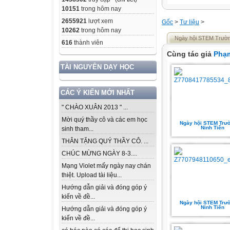
10151
trong hôm nay
2655921
lượt xem
Gốc
>
Tư liệu
>
10262
trong hôm nay
Ngày hội STEM Trườn
616
thành viên
Cùng tác giả
Phạm
TÀI NGUYÊN DẠY HỌC
CÁC Ý KIẾN MỚI NHẤT
" CHÀO XUÂN 2013 " ...
Mời quý thầy cô và các em học
Ngày hội STEM Trư
Ninh Tiến
sinh tham...
THÂN TẶNG QUÝ THẦY CÔ. ...
CHÚC MỪNG NGÀY 8-3....
Mạng Violet mấy ngày nay chán
thiệt. Upload tài liệu...
Hướng dẫn giải và đóng góp ý
kiến về đề...
Ngày hội STEM Trư
Ninh Tiến
Hướng dẫn giải và đóng góp ý
kiến về đề...