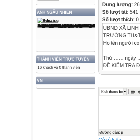
Dung lượng:
26
Số lượt tải:
541
ẢNH NGẪU NHIÊN
Số lượt thích:
0
UBND XÃ LINH
TRƯỜNG TH&T
Họ tên người coi
Thứ …… ngày …
THÀNH VIÊN TRỰC TUYẾN
ĐỀ KIỂM TRA Đ
16 khách và 0 thành viên
Năm học: 2025-
VN
Họ và tên học sinh: ....
Kích thước font
Họ và tên giáo viên dạy:
Môn : TOÁN (Thờ
I. PHẦN TRẮC 
Câu 1 : (0,5 điể
nghìn viết là:
Đường dẫn
:
p
Gửi ý kiến