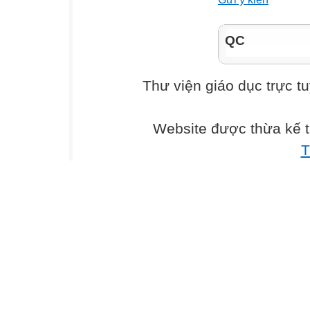
A. 9 341
B. 1,934
QC
C. 14,39
Thư viện giáo dục trực t
D. 1,439
Website được thừa kế 
Câu 2 : (0,5 điểm
T
7
A. 10
7
B. 100
7