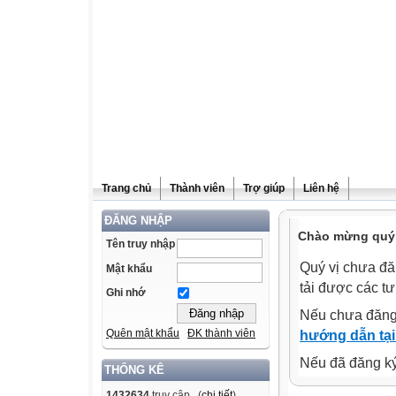
Trang chủ
Thành viên
Trợ giúp
Liên hệ
ĐĂNG NHẬP
Chào mừng quý v
Tên truy nhập
Quý vị chưa đă
Mật khẩu
tải được các tư
Ghi nhớ
Nếu chưa đăng
Quên mật khẩu
ĐK thành viên
hướng dẫn tại
Nếu đã đăng ký 
THỐNG KÊ
1432634
truy cập (
chi tiết
)