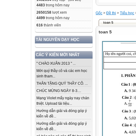
4483
trong hôm nay
2650158
lượt xem
Gốc
>
Đề thi
>
Tiểu học
4499
trong hôm nay
toan 5
616
thành viên
toan 5
TÀI NGUYÊN DẠY HỌC
CÁC Ý KIẾN MỚI NHẤT
" CHÀO XUÂN 2013 " ...
Mời quý thầy cô và các em học
sinh tham...
THÂN TẶNG QUÝ THẦY CÔ. ...
CHÚC MỪNG NGÀY 8-3....
Mạng Violet mấy ngày nay chán
thiệt. Upload tài liệu...
Hướng dẫn giải và đóng góp ý
kiến về đề...
Hướng dẫn giải và đóng góp ý
kiến về đề...