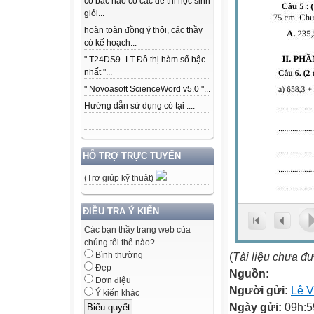
có bác nào có các để thi học sinh
giỏi...
hoàn toàn đồng ý thôi, các thầy
có kế hoạch...
" T24DS9_LT Đồ thị hàm số bậc
nhất "...
" Novoasoft ScienceWord v5.0 "...
Hướng dẫn sử dụng có tại ....
...
HỖ TRỢ TRỰC TUYẾN
(Trợ giúp kỹ thuật)
ĐIỀU TRA Ý KIẾN
Các bạn thầy trang web của
chúng tôi thế nào?
(
Tài liệu chưa đ
Bình thường
Đẹp
Nguồn:
Đơn điệu
Người gửi:
Lê 
Ý kiến khác
Ngày gửi:
09h:5