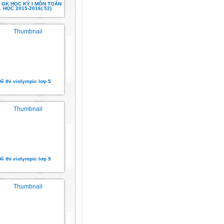
 GK HỌC KỲ I MÔN TOÁN
.. HỌC 2015-2016( 52)
ề thi violympic lơp 5
ề thi violympic lơp 5