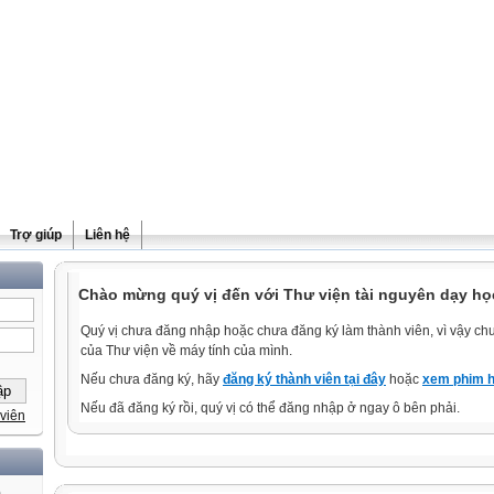
Trợ giúp
Liên hệ
Chào mừng quý vị đến với Thư viện tài nguyên dạy học
Quý vị chưa đăng nhập hoặc chưa đăng ký làm thành viên, vì vậy chưa
của Thư viện về máy tính của mình.
Nếu chưa đăng ký, hãy
đăng ký thành viên tại đây
hoặc
xem phim h
Nếu đã đăng ký rồi, quý vị có thể đăng nhập ở ngay ô bên phải.
viên
)