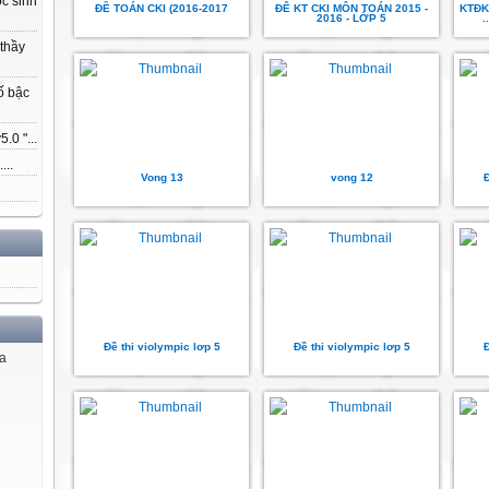
ọc sinh
ĐỀ TOÁN CKI (2016-2017
ĐÊ KT CKI MÔN TOÁN 2015 -
KTĐK
2016 - LỚP 5
.
 thầy
ố bậc
.0 "...
...
Vong 13
vong 12
Đ
Đề thi violympic lơp 5
Đề thi violympic lơp 5
Đ
ủa