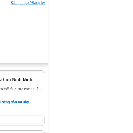
Đăng nhập / Đăng ký
 tỉnh Ninh Bình.
 thể tải được các tư liệu
ướng dẫn tại đây