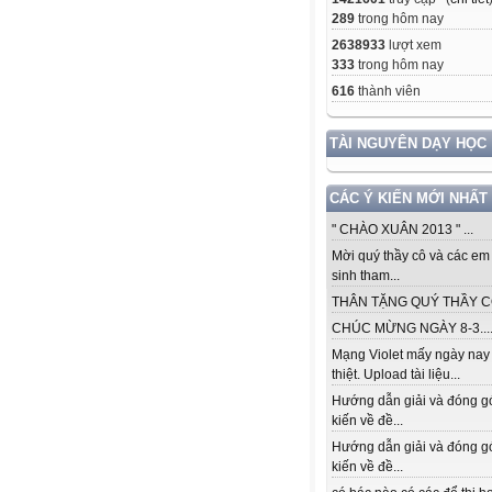
289
trong hôm nay
2638933
lượt xem
333
trong hôm nay
616
thành viên
TÀI NGUYÊN DẠY HỌC
CÁC Ý KIẾN MỚI NHẤT
" CHÀO XUÂN 2013 " ...
Mời quý thầy cô và các em
sinh tham...
THÂN TẶNG QUÝ THẦY CÔ.
CHÚC MỪNG NGÀY 8-3...
Mạng Violet mấy ngày nay
thiệt. Upload tài liệu...
Hướng dẫn giải và đóng g
kiến về đề...
Hướng dẫn giải và đóng g
kiến về đề...