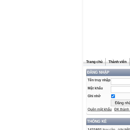
Trang chủ
Thành viên
ĐĂNG NHẬP
Tên truy nhập
Mật khẩu
Ghi nhớ
Quên mật khẩu
ĐK thành 
THỐNG KÊ
1421601
truy cập (
chi tiết