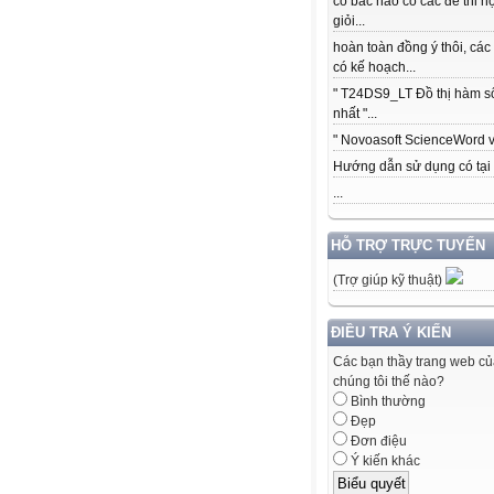
có bác nào có các để thi h
giỏi...
hoàn toàn đồng ý thôi, các
có kế hoạch...
" T24DS9_LT Đồ thị hàm s
nhất "...
" Novoasoft ScienceWord v5
Hướng dẫn sử dụng có tại .
...
HỖ TRỢ TRỰC TUYẾN
(Trợ giúp kỹ thuật)
ĐIỀU TRA Ý KIẾN
Các bạn thầy trang web c
chúng tôi thế nào?
Bình thường
Đẹp
Đơn điệu
Ý kiến khác