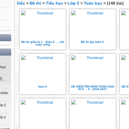
Gốc
>
Đề thi
>
Tiểu học
>
Lớp 5
>
Toán học
> (148 bài)
Đề thi giữa kì 1 - Toán 5. ... với
Đề ôn tập toán 5.
cuộc sống
 học
 ...
.
toan 5
DE KIEM TRA MON TOAN CUOI
DE K
KI II ... 5 - 2016-2017
 chán
óp ý
óp ý